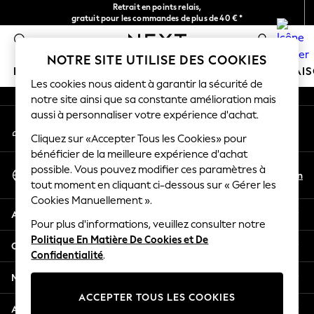
Retrait en points relais,
An error occurred on client
gratuit pour les commandes de plus de 40 € *
Livraison en 2-3 jours ouvrés*
0
Nos réseaux sociaux
NOTRE SITE UTILISE DES COOKIES
FILLE
GARÇON
BÉBÉ
FEMME
HOMME
MAI
Les cookies nous aident à garantir la sécurité de
notre site ainsi que sa constante amélioration mais
GIRLS
aussi à personnaliser votre expérience d'achat.
Mon compte
New In
Connexion à votre compte
Cliquez sur «Accepter Tous les Cookies» pour
New in from Next
bénéficier de la meilleure expérience d'achat
New In
Sélectionnez Votre Langue
possible. Vous pouvez modifier ces paramètres à
Trending: Top & Short Sets
Fr
En
tout moment en cliquant ci-dessous sur « Gérer les
Français
Trending: Clogs
Cookies Manuellement ».
Toy Story
Aide
THE SET
Pour plus d'informations, veuillez consulter notre
Politique En Matière De Cookies et De
50 - 92cm
Confidentialité et mentions légales
Confidentialité
.
98 - 110cm
116 - 134cm
Ministères
140 - 174cm
ACCEPTER TOUS LES COOKIES
All Clothing
Autres services