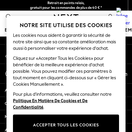
Retrait en points relais,
An error occurred on client
gratuit pour les commandes de plus de 40 € *
Livraison en 2-3 jours ouvrés*
0
Nos réseaux sociaux
NOTRE SITE UTILISE DES COOKIES
BOUTIQUE VACANCES
FILLE
GARÇON
BÉBÉ
FE
Les cookies nous aident à garantir la sécurité de
notre site ainsi que sa constante amélioration mais
HOLIDAY SHOP
aussi à personnaliser votre expérience d'achat.
Mon compte
Women's Holiday Shop
Connexion à votre compte
Cliquez sur «Accepter Tous les Cookies» pour
All Swimwear
bénéficier de la meilleure expérience d'achat
All Beachwear
Sélectionnez Votre Langue
possible. Vous pouvez modifier ces paramètres à
Bags & Accessories
Fr
En
tout moment en cliquant ci-dessous sur « Gérer les
Français
Beach Dresses & Kaftans
Cookies Manuellement ».
Dresses
Aide
Flip Flops
Pour plus d'informations, veuillez consulter notre
Politique En Matière De Cookies et De
Sliders
Confidentialité et mentions légales
Confidentialité
.
Jumpsuits & Playsuits
Linen Collection
Ministères
Sandals
ACCEPTER TOUS LES COOKIES
Shorts
Autres services