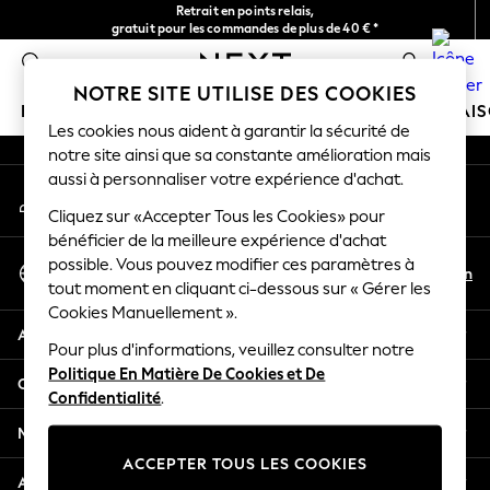
Retrait en points relais,
An error occurred on client
gratuit pour les commandes de plus de 40 € *
Livraison en 2-3 jours ouvrés*
0
Nos réseaux sociaux
NOTRE SITE UTILISE DES COOKIES
FILLE
GARÇON
BÉBÉ
FEMME
HOMME
MAI
Les cookies nous aident à garantir la sécurité de
notre site ainsi que sa constante amélioration mais
HOLIDAY SHOP
aussi à personnaliser votre expérience d'achat.
Mon compte
Women's Holiday Shop
Connexion à votre compte
Cliquez sur «Accepter Tous les Cookies» pour
All Swimwear
bénéficier de la meilleure expérience d'achat
All Beachwear
Sélectionnez Votre Langue
possible. Vous pouvez modifier ces paramètres à
Bags & Accessories
Fr
En
tout moment en cliquant ci-dessous sur « Gérer les
Français
Beach Dresses & Kaftans
Cookies Manuellement ».
Dresses
Aide
Flip Flops
Pour plus d'informations, veuillez consulter notre
Politique En Matière De Cookies et De
Sliders
Confidentialité et mentions légales
Confidentialité
.
Jumpsuits & Playsuits
Linen Collection
Ministères
Sandals
ACCEPTER TOUS LES COOKIES
Shorts
Autres services