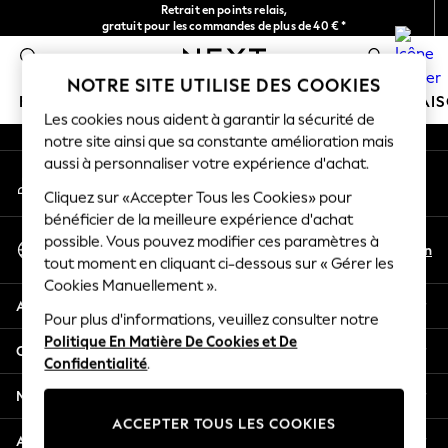
Retrait en points relais,
An error occurred on client
gratuit pour les commandes de plus de 40 € *
Livraison en 2-3 jours ouvrés*
0
Nos réseaux sociaux
NOTRE SITE UTILISE DES COOKIES
FILLE
GARÇON
BÉBÉ
FEMME
HOMME
MAI
Les cookies nous aident à garantir la sécurité de
notre site ainsi que sa constante amélioration mais
HOLIDAY SHOP
aussi à personnaliser votre expérience d'achat.
Mon compte
Women's Holiday Shop
Connexion à votre compte
Cliquez sur «Accepter Tous les Cookies» pour
All Swimwear
bénéficier de la meilleure expérience d'achat
All Beachwear
Sélectionnez Votre Langue
possible. Vous pouvez modifier ces paramètres à
Bags & Accessories
Fr
En
tout moment en cliquant ci-dessous sur « Gérer les
Français
Beach Dresses & Kaftans
Cookies Manuellement ».
Dresses
Aide
Flip Flops
Pour plus d'informations, veuillez consulter notre
Politique En Matière De Cookies et De
Sliders
Confidentialité et mentions légales
Confidentialité
.
Jumpsuits & Playsuits
Linen Collection
Ministères
Sandals
ACCEPTER TOUS LES COOKIES
Shorts
Autres services