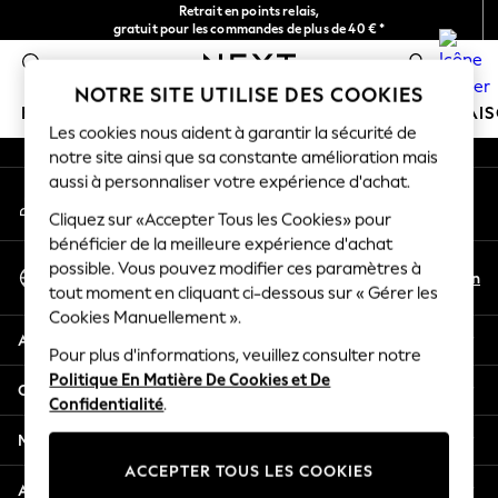
Retrait en points relais,
An error occurred on client
gratuit pour les commandes de plus de 40 € *
Livraison en 2-3 jours ouvrés*
0
Nos réseaux sociaux
NOTRE SITE UTILISE DES COOKIES
FILLE
GARÇON
BÉBÉ
FEMME
HOMME
MAI
Les cookies nous aident à garantir la sécurité de
notre site ainsi que sa constante amélioration mais
HOLIDAY SHOP
aussi à personnaliser votre expérience d'achat.
Mon compte
Women's Holiday Shop
Connexion à votre compte
Cliquez sur «Accepter Tous les Cookies» pour
All Swimwear
bénéficier de la meilleure expérience d'achat
All Beachwear
Sélectionnez Votre Langue
possible. Vous pouvez modifier ces paramètres à
Bags & Accessories
Fr
En
tout moment en cliquant ci-dessous sur « Gérer les
Français
Beach Dresses & Kaftans
Cookies Manuellement ».
Dresses
Aide
Flip Flops
Pour plus d'informations, veuillez consulter notre
Politique En Matière De Cookies et De
Sliders
Confidentialité et mentions légales
Confidentialité
.
Jumpsuits & Playsuits
Linen Collection
Ministères
Sandals
ACCEPTER TOUS LES COOKIES
Shorts
Autres services