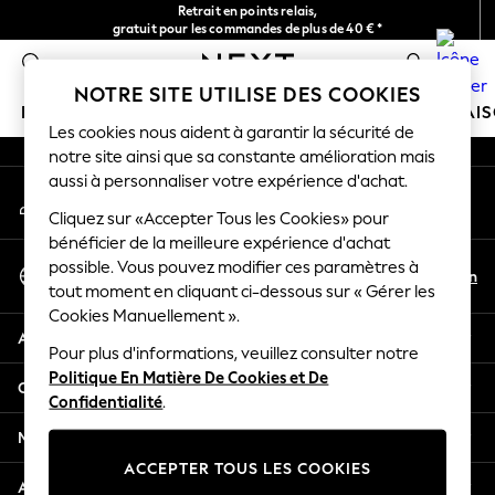
Retrait en points relais,
An error occurred on client
gratuit pour les commandes de plus de 40 € *
Livraison en 2-3 jours ouvrés*
0
Nos réseaux sociaux
NOTRE SITE UTILISE DES COOKIES
FILLE
GARÇON
BÉBÉ
FEMME
HOMME
MAI
Les cookies nous aident à garantir la sécurité de
notre site ainsi que sa constante amélioration mais
HOLIDAY SHOP
aussi à personnaliser votre expérience d'achat.
Mon compte
Women's Holiday Shop
Connexion à votre compte
Cliquez sur «Accepter Tous les Cookies» pour
All Swimwear
bénéficier de la meilleure expérience d'achat
All Beachwear
Sélectionnez Votre Langue
possible. Vous pouvez modifier ces paramètres à
Bags & Accessories
Fr
En
tout moment en cliquant ci-dessous sur « Gérer les
Français
Beach Dresses & Kaftans
Cookies Manuellement ».
Dresses
Aide
Flip Flops
Pour plus d'informations, veuillez consulter notre
Politique En Matière De Cookies et De
Sliders
Confidentialité et mentions légales
Confidentialité
.
Jumpsuits & Playsuits
Linen Collection
Ministères
Sandals
ACCEPTER TOUS LES COOKIES
Shorts
Autres services