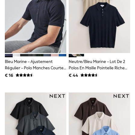
Knitwear
Trousers & Leggings
Sets & Outfits
Tops
Nightwear & Pyjamas
Jumpsuits & Playsuits
Jeans
Shirts & Blouses
Swimwear
Sportswear
Dungarees
Bleu Marine - Ajustement
Neutre/bleu Marine - Lot De 2
Multipacks
Régulier - Polo Manches Courtes
Polos En Maille Pointelle Riche
All Holiday Shop
Pique
En Coton
€ 16
€ 44
Tops
Dresses
Shorts
Skirts
Sandals & Sliders
Rash Vests
Sun Safe Swimwear
Sun Hats & Caps
Denim Jackets
Raincoats
Waterproof