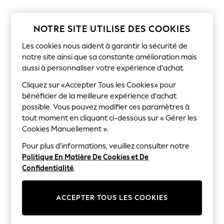
Sunglasses
Men's Holiday Shop
All Swimwear
NOTRE SITE UTILISE DES COOKIES
Accessories
Bags & Luggage
Les cookies nous aident à garantir la sécurité de
Footwear
notre site ainsi que sa constante amélioration mais
Hats
aussi à personnaliser votre expérience d'achat.
Linen Collection
Loafers
Cliquez sur «Accepter Tous les Cookies» pour
Polo Shirts
bénéficier de la meilleure expérience d'achat
Sandals & Flipflops
possible. Vous pouvez modifier ces paramètres à
Shirts
Shorts
tout moment en cliquant ci-dessous sur « Gérer les
Sunglasses
Cookies Manuellement ».
T-Shirts
Vests
Pour plus d'informations, veuillez consulter notre
Boys Holiday Shop
Politique En Matière De Cookies et De
All Swimwear
Confidentialité
.
Ponchos & Toweling sets
Sun Hats & Caps
Polo Shirts
ACCEPTER TOUS LES COOKIES
Rash Vests
Sandals & Sliders
Shirts