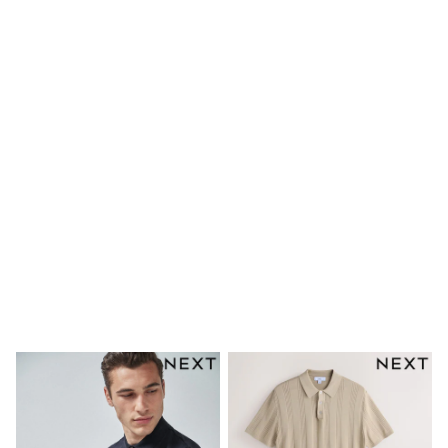
Birkenstock
Crocs
Havaianas
Pour Moi
Rayban
Skechers
GIRLS
New In
New in from Next
New In
Trending: Top & Short Sets
Trending: Clogs
Toy Story
THE SET
50 - 92cm
98 - 110cm
116 - 134cm
140 - 174cm
All Clothing
T-Shirts
Dresses
Shorts & Skirts
Coats & Jackets
Sweatshirts & Hoodies