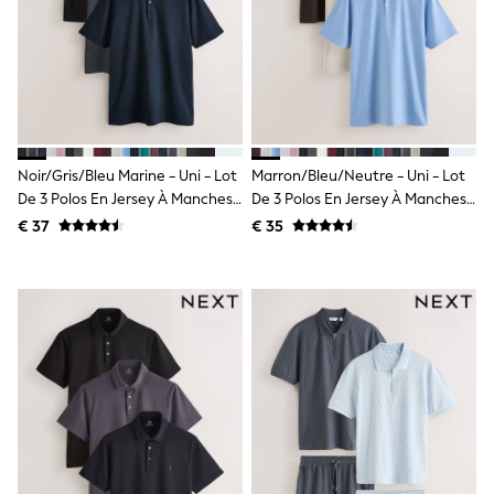
Shackets
Puddlesuits
Gilets
Fleeces
Teddy Borg
Puffers
Snowsuits
All Footwear
Noir/gris/bleu Marine - Uni - Lot
Marron/bleu/neutre - Uni - Lot
New In
De 3 Polos En Jersey À Manches
De 3 Polos En Jersey À Manches
Boots
Courtes Motionflex
Courtes Motionflex
€ 37
€ 35
Half Sizes
Slippers
Trainers
Wellies
Wide Fit
Shoes
All Underwear
Nighties
Pyjamas
Robes
Socks & Tights
All Bags & Accessories
Bags