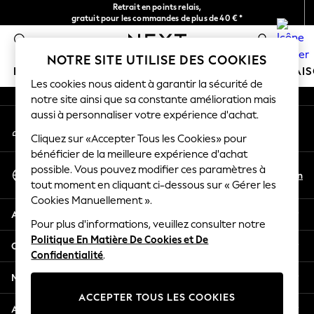
Retrait en points relais,
An error occurred on client
gratuit pour les commandes de plus de 40 € *
Livraison en 2-3 jours ouvrés*
0
Nos réseaux sociaux
NOTRE SITE UTILISE DES COOKIES
FILLE
GARÇON
BÉBÉ
FEMME
HOMME
MAI
Les cookies nous aident à garantir la sécurité de
notre site ainsi que sa constante amélioration mais
HOLIDAY SHOP
aussi à personnaliser votre expérience d'achat.
Mon compte
Women's Holiday Shop
Connexion à votre compte
Cliquez sur «Accepter Tous les Cookies» pour
All Swimwear
bénéficier de la meilleure expérience d'achat
All Beachwear
Sélectionnez Votre Langue
possible. Vous pouvez modifier ces paramètres à
Bags & Accessories
Fr
En
tout moment en cliquant ci-dessous sur « Gérer les
Français
Beach Dresses & Kaftans
Cookies Manuellement ».
Dresses
Aide
Flip Flops
Pour plus d'informations, veuillez consulter notre
Politique En Matière De Cookies et De
Sliders
Confidentialité et mentions légales
Confidentialité
.
Jumpsuits & Playsuits
Linen Collection
Ministères
Sandals
ACCEPTER TOUS LES COOKIES
Shorts
Autres services