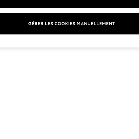
Marques
GÉRER LES COOKIES MANUELLEMENT
© 2026 Next Germany GmbH. Tous droits réservés.