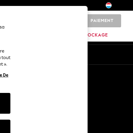
PAIEMENT
0
 sa
MAISON
MARQUES
DÉSTOCKAGE
ure
ue
Fr
En
 tout
t ».
Autres services
re De
Médias et presse
L'entreprise
Carrières NEXT