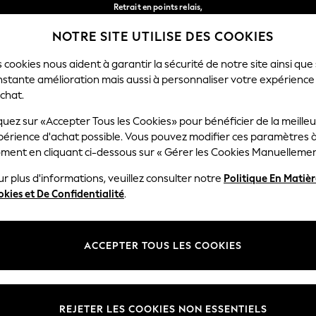
Retrait en points relais,
gratuit pour les commandes de plus de 40 € *
NOTRE SITE UTILISE DES COOKIES
Livraison en 2-3 jours ouvrés*
Nos réseaux sociaux
 cookies nous aident à garantir la sécurité de notre site ainsi que
nstante amélioration mais aussi à personnaliser votre expérience
RÇON
BÉBÉ
FEMME
HOMME
chat.
quez sur «Accepter Tous les Cookies» pour bénéficier de la meille
Sélectionnez Votre Lang
périence d'achat possible. Vous pouvez modifier ces paramètres à
Français
ment en cliquant ci-dessous sur « Gérer les Cookies Manuellemen
lité et mentions légales
Ministères
r plus d'informations, veuillez consulter notre
Politique En Matiè
kies et De Confidentialité
.
 confidentialité et de cookies
Femme
générales
Homme
ookies manuellement
Garçon
ACCEPTER TOUS LES COOKIES
lative aux avis et évaluations des
Fille
Maison
REJETER LES COOKIES NON ESSENTIELS
Bébé