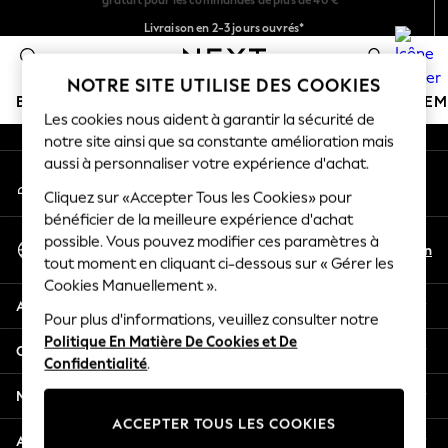
Livraison en 2-3 jours ouvrés*
An error occurred on client
Retours faciles*
0
Nos réseaux sociaux
NOTRE SITE UTILISE DES COOKIES
BOUTIQUE VACANCES
FILLE
GARÇON
BÉBÉ
FE
Les cookies nous aident à garantir la sécurité de
notre site ainsi que sa constante amélioration mais
HOLIDAY SHOP
aussi à personnaliser votre expérience d'achat.
Mon compte
Women's Holiday Shop
Connexion à votre compte
Cliquez sur «Accepter Tous les Cookies» pour
All Swimwear
bénéficier de la meilleure expérience d'achat
All Beachwear
Sélectionnez Votre Langue
possible. Vous pouvez modifier ces paramètres à
Bags & Accessories
Fr
En
tout moment en cliquant ci-dessous sur « Gérer les
Français
Beach Dresses & Kaftans
Cookies Manuellement ».
Dresses
Aide
Flip Flops
Pour plus d'informations, veuillez consulter notre
Politique En Matière De Cookies et De
Sliders
Confidentialité et mentions légales
Confidentialité
.
Jumpsuits & Playsuits
Linen Collection
Ministères
Sandals
ACCEPTER TOUS LES COOKIES
Shorts
Autres services