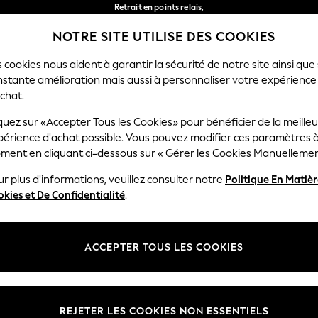
Retrait en points relais,
gratuit pour les commandes de plus de 40 € *
NOTRE SITE UTILISE DES COOKIES
Livraison en 2-3 jours ouvrés*
Nos réseaux sociaux
 cookies nous aident à garantir la sécurité de notre site ainsi que
nstante amélioration mais aussi à personnaliser votre expérience
RÇON
BÉBÉ
FEMME
HOMME
chat.
quez sur «Accepter Tous les Cookies» pour bénéficier de la meille
Sélectionnez Votre Lang
périence d'achat possible. Vous pouvez modifier ces paramètres à
Français
ment en cliquant ci-dessous sur « Gérer les Cookies Manuellemen
lité et mentions légales
Ministères
r plus d'informations, veuillez consulter notre
Politique En Matiè
kies et De Confidentialité
.
 confidentialité et de cookies
Femme
générales
Homme
ookies manuellement
Garçon
ACCEPTER TOUS LES COOKIES
lative aux avis et évaluations des
Fille
Maison
REJETER LES COOKIES NON ESSENTIELS
Bébé