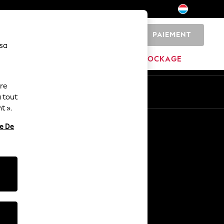
PAIEMENT
0
 sa
MAISON
MARQUES
DÉSTOCKAGE
ure
ue
Fr
En
 tout
t ».
Autres services
re De
Médias et presse
L'entreprise
Carrières NEXT