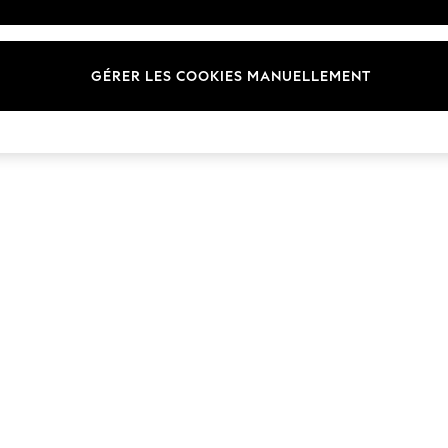
Marques
GÉRER LES COOKIES MANUELLEMENT
© 2026 Next Germany GmbH. Tous droits réservés.