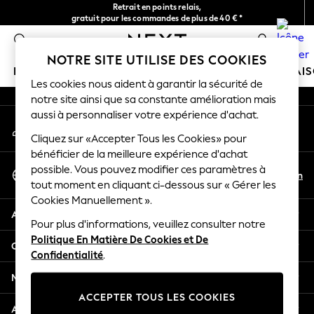
Retrait en points relais,
An error occurred on client
gratuit pour les commandes de plus de 40 € *
Livraison en 2-3 jours ouvrés*
0
Nos réseaux sociaux
NOTRE SITE UTILISE DES COOKIES
FILLE
GARÇON
BÉBÉ
FEMME
HOMME
MAI
Les cookies nous aident à garantir la sécurité de
notre site ainsi que sa constante amélioration mais
HOLIDAY SHOP
aussi à personnaliser votre expérience d'achat.
Mon compte
Women's Holiday Shop
Connexion à votre compte
Cliquez sur «Accepter Tous les Cookies» pour
All Swimwear
bénéficier de la meilleure expérience d'achat
All Beachwear
Sélectionnez Votre Langue
possible. Vous pouvez modifier ces paramètres à
Bags & Accessories
Fr
En
tout moment en cliquant ci-dessous sur « Gérer les
Français
Beach Dresses & Kaftans
Cookies Manuellement ».
Dresses
Aide
Flip Flops
Pour plus d'informations, veuillez consulter notre
Politique En Matière De Cookies et De
Sliders
Confidentialité et mentions légales
Confidentialité
.
Jumpsuits & Playsuits
Linen Collection
Ministères
Sandals
ACCEPTER TOUS LES COOKIES
Shorts
Autres services