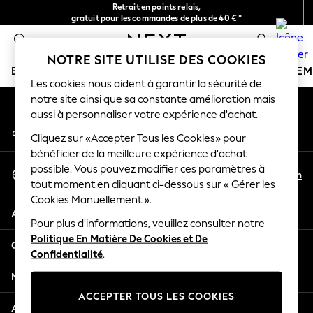
Retrait en points relais,
An error occurred on client
gratuit pour les commandes de plus de 40 € *
Livraison en 2-3 jours ouvrés*
0
Nos réseaux sociaux
NOTRE SITE UTILISE DES COOKIES
BOUTIQUE VACANCES
FILLE
GARÇON
BÉBÉ
FE
Les cookies nous aident à garantir la sécurité de
notre site ainsi que sa constante amélioration mais
HOLIDAY SHOP
aussi à personnaliser votre expérience d'achat.
Mon compte
Women's Holiday Shop
Connexion à votre compte
Cliquez sur «Accepter Tous les Cookies» pour
All Swimwear
bénéficier de la meilleure expérience d'achat
All Beachwear
Sélectionnez Votre Langue
possible. Vous pouvez modifier ces paramètres à
Bags & Accessories
Fr
En
tout moment en cliquant ci-dessous sur « Gérer les
Français
Beach Dresses & Kaftans
Cookies Manuellement ».
Dresses
Aide
Flip Flops
Pour plus d'informations, veuillez consulter notre
Politique En Matière De Cookies et De
Sliders
Confidentialité et mentions légales
Confidentialité
.
Jumpsuits & Playsuits
Linen Collection
Ministères
Sandals
ACCEPTER TOUS LES COOKIES
Shorts
Autres services