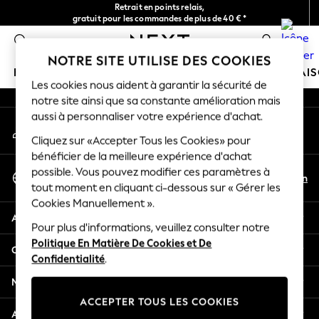
Retrait en points relais,
An error occurred on client
gratuit pour les commandes de plus de 40 € *
Livraison en 2-3 jours ouvrés*
0
Nos réseaux sociaux
NOTRE SITE UTILISE DES COOKIES
FILLE
GARÇON
BÉBÉ
FEMME
HOMME
MAI
Les cookies nous aident à garantir la sécurité de
notre site ainsi que sa constante amélioration mais
HOLIDAY SHOP
aussi à personnaliser votre expérience d'achat.
Mon compte
Women's Holiday Shop
Connexion à votre compte
Cliquez sur «Accepter Tous les Cookies» pour
All Swimwear
bénéficier de la meilleure expérience d'achat
All Beachwear
Sélectionnez Votre Langue
possible. Vous pouvez modifier ces paramètres à
Bags & Accessories
Fr
En
tout moment en cliquant ci-dessous sur « Gérer les
Français
Beach Dresses & Kaftans
Cookies Manuellement ».
Dresses
Aide
Flip Flops
Pour plus d'informations, veuillez consulter notre
Politique En Matière De Cookies et De
Sliders
Confidentialité et mentions légales
Confidentialité
.
Jumpsuits & Playsuits
Linen Collection
Ministères
Sandals
ACCEPTER TOUS LES COOKIES
Shorts
Autres services