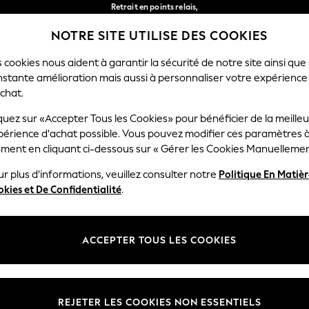
Retrait en points relais,
gratuit pour les commandes de plus de 40 € *
NOTRE SITE UTILISE DES COOKIES
Livraison en 2-3 jours ouvrés*
Nos réseaux sociaux
 cookies nous aident à garantir la sécurité de notre site ainsi que
nstante amélioration mais aussi à personnaliser votre expérience
FEMME
HOMME
MAISON
chat.
quez sur «Accepter Tous les Cookies» pour bénéficier de la meille
Sélectionnez Votre Lang
périence d'achat possible. Vous pouvez modifier ces paramètres à
Français
ment en cliquant ci-dessous sur « Gérer les Cookies Manuellemen
lité et mentions légales
Ministères
r plus d'informations, veuillez consulter notre
Politique En Matiè
kies et De Confidentialité
.
 confidentialité et de cookies
Femme
générales
Homme
ookies manuellement
Garçon
ACCEPTER TOUS LES COOKIES
lative aux avis et évaluations des
Fille
Maison
REJETER LES COOKIES NON ESSENTIELS
Bébé