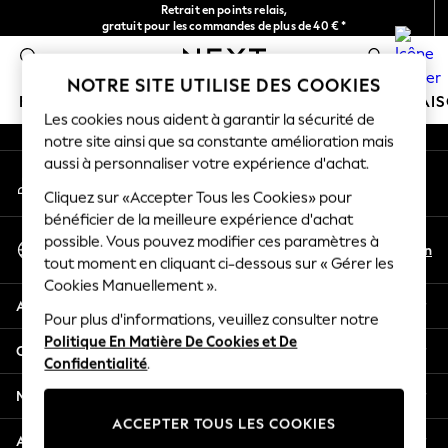
Retrait en points relais,
An error occurred on client
gratuit pour les commandes de plus de 40 € *
Livraison en 2-3 jours ouvrés*
0
Nos réseaux sociaux
NOTRE SITE UTILISE DES COOKIES
FILLE
GARÇON
BÉBÉ
FEMME
HOMME
MAI
Les cookies nous aident à garantir la sécurité de
notre site ainsi que sa constante amélioration mais
GIRLS
aussi à personnaliser votre expérience d'achat.
Mon compte
New In
Connexion à votre compte
Cliquez sur «Accepter Tous les Cookies» pour
New in from Next
bénéficier de la meilleure expérience d'achat
New In
Sélectionnez Votre Langue
possible. Vous pouvez modifier ces paramètres à
Trending: Top & Short Sets
Fr
En
tout moment en cliquant ci-dessous sur « Gérer les
Français
Trending: Clogs
Cookies Manuellement ».
Toy Story
Aide
THE SET
Pour plus d'informations, veuillez consulter notre
Politique En Matière De Cookies et De
50 - 92cm
Confidentialité et mentions légales
Confidentialité
.
98 - 110cm
116 - 134cm
Ministères
140 - 174cm
ACCEPTER TOUS LES COOKIES
All Clothing
Autres services