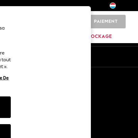
PAIEMENT
0
 sa
MARQUES
DÉSTOCKAGE
ure
ue
Fr
En
 tout
t ».
Autres services
re De
Médias et presse
L'entreprise
Carrières NEXT