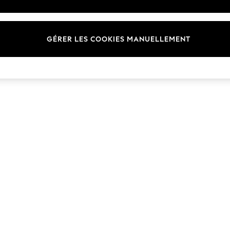
Marques
GÉRER LES COOKIES MANUELLEMENT
© 2026 Next Germany GmbH. Tous droits réservés.