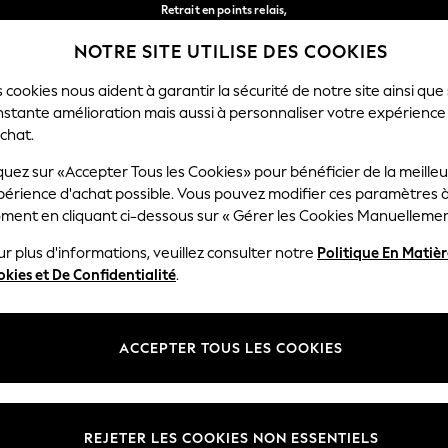
Retrait en points relais,
gratuit pour les commandes de plus de 40 € *
NOTRE SITE UTILISE DES COOKIES
Livraison en 2-3 jours ouvrés*
Nos réseaux sociaux
 cookies nous aident à garantir la sécurité de notre site ainsi que
nstante amélioration mais aussi à personnaliser votre expérience
FEMME
HOMME
MAISON
chat.
quez sur «Accepter Tous les Cookies» pour bénéficier de la meille
Sélectionnez Votre Lang
périence d'achat possible. Vous pouvez modifier ces paramètres à
Français
ment en cliquant ci-dessous sur « Gérer les Cookies Manuellemen
lité et mentions légales
Ministères
r plus d'informations, veuillez consulter notre
Politique En Matiè
kies et De Confidentialité
.
 confidentialité et de cookies
Femme
générales
Homme
ookies manuellement
Garçon
ACCEPTER TOUS LES COOKIES
lative aux avis et évaluations des
Fille
Maison
REJETER LES COOKIES NON ESSENTIELS
Bébé