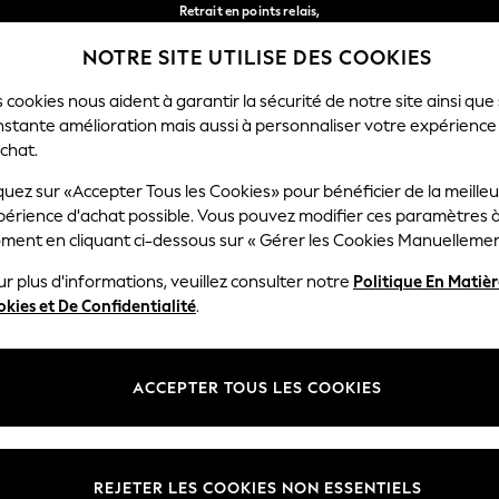
Retrait en points relais,
gratuit pour les commandes de plus de 40 € *
NOTRE SITE UTILISE DES COOKIES
Livraison en 2-3 jours ouvrés*
Nos réseaux sociaux
 cookies nous aident à garantir la sécurité de notre site ainsi que
nstante amélioration mais aussi à personnaliser votre expérience
FEMME
HOMME
MAISON
chat.
quez sur «Accepter Tous les Cookies» pour bénéficier de la meille
Sélectionnez Votre Lang
périence d'achat possible. Vous pouvez modifier ces paramètres à
Français
ment en cliquant ci-dessous sur « Gérer les Cookies Manuellemen
lité et mentions légales
Ministères
r plus d'informations, veuillez consulter notre
Politique En Matiè
kies et De Confidentialité
.
 confidentialité et de cookies
Femme
générales
Homme
ookies manuellement
Garçon
ACCEPTER TOUS LES COOKIES
lative aux avis et évaluations des
Fille
Maison
REJETER LES COOKIES NON ESSENTIELS
Bébé