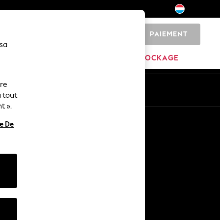
PAIEMENT
0
 sa
MARQUES
DÉSTOCKAGE
ure
ue
Fr
En
 tout
t ».
Autres services
re De
Médias et presse
L'entreprise
Carrières NEXT