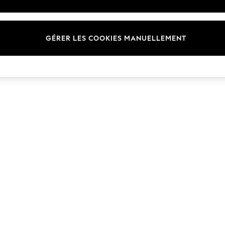
Marques
GÉRER LES COOKIES MANUELLEMENT
© 2026 Next Germany GmbH. Tous droits réservés.