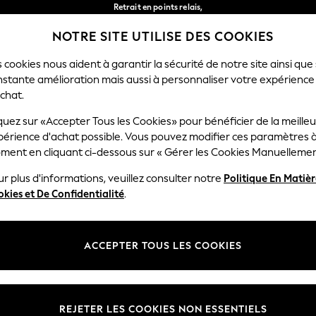
Retrait en points relais,
gratuit pour les commandes de plus de 40 € *
NOTRE SITE UTILISE DES COOKIES
Livraison en 2-3 jours ouvrés*
Nos réseaux sociaux
 cookies nous aident à garantir la sécurité de notre site ainsi que
nstante amélioration mais aussi à personnaliser votre expérience
FEMME
HOMME
MAISON
chat.
quez sur «Accepter Tous les Cookies» pour bénéficier de la meille
Sélectionnez Votre Lang
périence d'achat possible. Vous pouvez modifier ces paramètres à
Français
ment en cliquant ci-dessous sur « Gérer les Cookies Manuellemen
lité et mentions légales
Ministères
r plus d'informations, veuillez consulter notre
Politique En Matiè
kies et De Confidentialité
.
 confidentialité et de cookies
Femme
générales
Homme
ookies manuellement
Garçon
ACCEPTER TOUS LES COOKIES
lative aux avis et évaluations des
Fille
Maison
REJETER LES COOKIES NON ESSENTIELS
Bébé