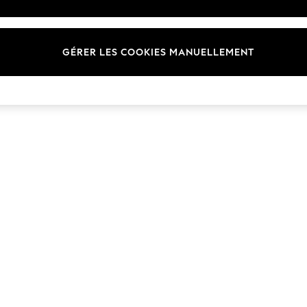
Marques
GÉRER LES COOKIES MANUELLEMENT
© 2026 Next Germany GmbH. Tous droits réservés.