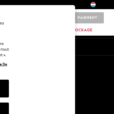
PAIEMENT
0
 sa
MARQUES
DÉSTOCKAGE
ure
ue
Fr
En
 tout
t ».
Autres services
re De
Médias et presse
L'entreprise
Carrières NEXT