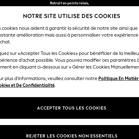
Retrait en points relais,
gratuit pour les commandes de plus de 40 € *
NOTRE SITE UTILISE DES COOKIES
Livraison en 2-3 jours ouvrés*
Nos réseaux sociaux
 cookies nous aident à garantir la sécurité de notre site ainsi que
nstante amélioration mais aussi à personnaliser votre expérience
RÇON
BÉBÉ
FEMME
HOMME
chat.
quez sur «Accepter Tous les Cookies» pour bénéficier de la meille
Sélectionnez Votre Lang
périence d'achat possible. Vous pouvez modifier ces paramètres à
Français
ment en cliquant ci-dessous sur « Gérer les Cookies Manuellemen
lité et mentions légales
Ministères
r plus d'informations, veuillez consulter notre
Politique En Matiè
kies et De Confidentialité
.
 confidentialité et de cookies
Femme
générales
Homme
ookies manuellement
Garçon
ACCEPTER TOUS LES COOKIES
lative aux avis et évaluations des
Fille
Maison
REJETER LES COOKIES NON ESSENTIELS
Bébé