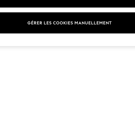
Marques
GÉRER LES COOKIES MANUELLEMENT
© 2026 Next Germany GmbH. Tous droits réservés.