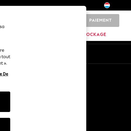
PAIEMENT
0
 sa
MAISON
MARQUES
DÉSTOCKAGE
ure
ue
Fr
En
 tout
t ».
Autres services
re De
Médias et presse
L'entreprise
Carrières NEXT