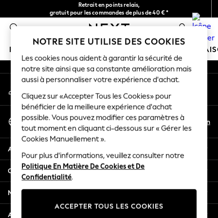
Retrait en points relais,
An error occurred on client
gratuit pour les commandes de plus de 40 € *
Livraison en 2-3 jours ouvrés*
0
Nos réseaux sociaux
NOTRE SITE UTILISE DES COOKIES
FILLE
GARÇON
BÉBÉ
FEMME
HOMME
MAI
Les cookies nous aident à garantir la sécurité de
notre site ainsi que sa constante amélioration mais
HOLIDAY SHOP
aussi à personnaliser votre expérience d'achat.
Mon compte
Women's Holiday Shop
Connexion à votre compte
Cliquez sur «Accepter Tous les Cookies» pour
All Swimwear
bénéficier de la meilleure expérience d'achat
All Beachwear
Sélectionnez Votre Langue
possible. Vous pouvez modifier ces paramètres à
Bags & Accessories
Fr
En
tout moment en cliquant ci-dessous sur « Gérer les
Français
Beach Dresses & Kaftans
Cookies Manuellement ».
Dresses
Aide
Flip Flops
Pour plus d'informations, veuillez consulter notre
Politique En Matière De Cookies et De
Sliders
Confidentialité et mentions légales
Confidentialité
.
Jumpsuits & Playsuits
Linen Collection
Ministères
Sandals
ACCEPTER TOUS LES COOKIES
Shorts
Autres services