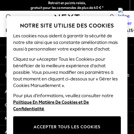
Retrait en points relais,
An error occurred on client
gratuit pour les commandes de plus de 40 € *
Livraison en 2-3 jours ouvrés*
0
Nos réseaux sociaux
NOTRE SITE UTILISE DES COOKIES
FILLE
GARÇON
BÉBÉ
FEMME
HOMME
MAI
Les cookies nous aident à garantir la sécurité de
notre site ainsi que sa constante amélioration mais
GIRLS
aussi à personnaliser votre expérience d'achat.
Mon compte
New In
Connexion à votre compte
Cliquez sur «Accepter Tous les Cookies» pour
New in from Next
bénéficier de la meilleure expérience d'achat
New In
Sélectionnez Votre Langue
possible. Vous pouvez modifier ces paramètres à
Trending: Top & Short Sets
Fr
En
tout moment en cliquant ci-dessous sur « Gérer les
Français
Trending: Clogs
Cookies Manuellement ».
Toy Story
Aide
THE SET
Pour plus d'informations, veuillez consulter notre
Politique En Matière De Cookies et De
50 - 92cm
Confidentialité et mentions légales
Confidentialité
.
98 - 110cm
116 - 134cm
Ministères
140 - 174cm
ACCEPTER TOUS LES COOKIES
All Clothing
Autres services