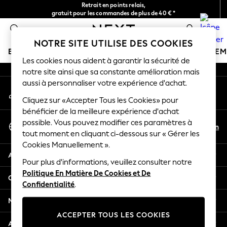
Retrait en points relais,
An error occurred on client
gratuit pour les commandes de plus de 40 € *
Livraison en 2-3 jours ouvrés*
0
Nos réseaux sociaux
NOTRE SITE UTILISE DES COOKIES
BOUTIQUE VACANCES
FILLE
GARÇON
BÉBÉ
FE
Les cookies nous aident à garantir la sécurité de
notre site ainsi que sa constante amélioration mais
HOLIDAY SHOP
aussi à personnaliser votre expérience d'achat.
Mon compte
Women's Holiday Shop
Connexion à votre compte
Cliquez sur «Accepter Tous les Cookies» pour
All Swimwear
bénéficier de la meilleure expérience d'achat
All Beachwear
Sélectionnez Votre Langue
possible. Vous pouvez modifier ces paramètres à
Bags & Accessories
Fr
En
tout moment en cliquant ci-dessous sur « Gérer les
Français
Beach Dresses & Kaftans
Cookies Manuellement ».
Dresses
Aide
Flip Flops
Pour plus d'informations, veuillez consulter notre
Politique En Matière De Cookies et De
Sliders
Confidentialité et mentions légales
Confidentialité
.
Jumpsuits & Playsuits
Linen Collection
Ministères
Sandals
ACCEPTER TOUS LES COOKIES
Shorts
Autres services