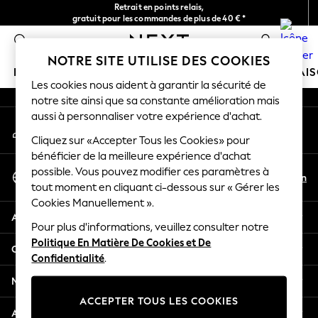
Retrait en points relais,
An error occurred on client
gratuit pour les commandes de plus de 40 € *
Livraison en 2-3 jours ouvrés*
0
Nos réseaux sociaux
NOTRE SITE UTILISE DES COOKIES
FILLE
GARÇON
BÉBÉ
FEMME
HOMME
MAI
Les cookies nous aident à garantir la sécurité de
notre site ainsi que sa constante amélioration mais
HOLIDAY SHOP
aussi à personnaliser votre expérience d'achat.
Mon compte
Women's Holiday Shop
Connexion à votre compte
Cliquez sur «Accepter Tous les Cookies» pour
All Swimwear
bénéficier de la meilleure expérience d'achat
All Beachwear
Sélectionnez Votre Langue
possible. Vous pouvez modifier ces paramètres à
Bags & Accessories
Fr
En
tout moment en cliquant ci-dessous sur « Gérer les
Français
Beach Dresses & Kaftans
Cookies Manuellement ».
Dresses
Aide
Flip Flops
Pour plus d'informations, veuillez consulter notre
Politique En Matière De Cookies et De
Sliders
Confidentialité et mentions légales
Confidentialité
.
Jumpsuits & Playsuits
Linen Collection
Ministères
Sandals
ACCEPTER TOUS LES COOKIES
Shorts
Autres services