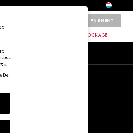
PAIEMENT
0
 sa
MARQUES
DÉSTOCKAGE
ure
ue
Fr
En
 tout
t ».
Autres services
re De
Médias et presse
L'entreprise
Carrières NEXT