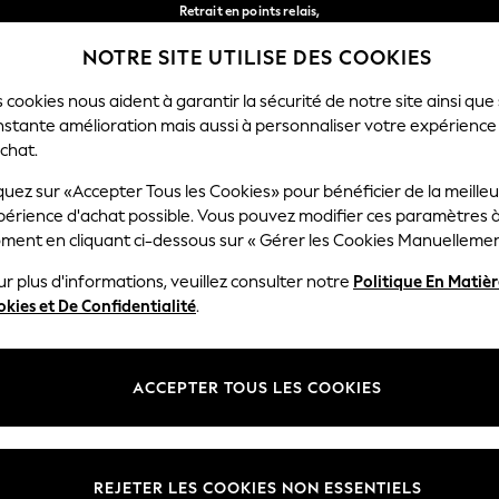
Retrait en points relais,
gratuit pour les commandes de plus de 40 € *
NOTRE SITE UTILISE DES COOKIES
Livraison en 2-3 jours ouvrés*
Nos réseaux sociaux
 cookies nous aident à garantir la sécurité de notre site ainsi que
nstante amélioration mais aussi à personnaliser votre expérience
FEMME
HOMME
MAISON
chat.
quez sur «Accepter Tous les Cookies» pour bénéficier de la meille
Sélectionnez Votre Lang
périence d'achat possible. Vous pouvez modifier ces paramètres à
Français
ment en cliquant ci-dessous sur « Gérer les Cookies Manuellemen
lité et mentions légales
Ministères
r plus d'informations, veuillez consulter notre
Politique En Matiè
kies et De Confidentialité
.
 confidentialité et de cookies
Femme
générales
Homme
ookies manuellement
Garçon
ACCEPTER TOUS LES COOKIES
lative aux avis et évaluations des
Fille
Maison
REJETER LES COOKIES NON ESSENTIELS
Bébé