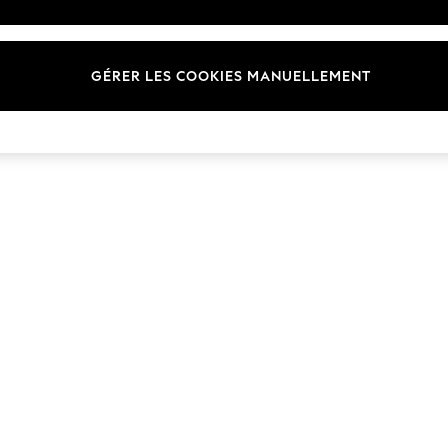
Marques
GÉRER LES COOKIES MANUELLEMENT
© 2026 Next Germany GmbH. Tous droits réservés.