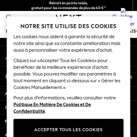
Retrait en points relais,
An error occurred on client
gratuit pour les commandes de plus de 40 € *
Livraison en 2-3 jours ouvrés*
0
Nos réseaux sociaux
NOTRE SITE UTILISE DES COOKIES
FILLE
GARÇON
BÉBÉ
FEMME
HOMME
MAI
Les cookies nous aident à garantir la sécurité de
notre site ainsi que sa constante amélioration mais
HOLIDAY SHOP
aussi à personnaliser votre expérience d'achat.
Mon compte
Women's Holiday Shop
Connexion à votre compte
Cliquez sur «Accepter Tous les Cookies» pour
All Swimwear
bénéficier de la meilleure expérience d'achat
All Beachwear
Sélectionnez Votre Langue
possible. Vous pouvez modifier ces paramètres à
Bags & Accessories
Fr
En
tout moment en cliquant ci-dessous sur « Gérer les
Français
Beach Dresses & Kaftans
Cookies Manuellement ».
Dresses
Aide
Flip Flops
Pour plus d'informations, veuillez consulter notre
Politique En Matière De Cookies et De
Sliders
Confidentialité et mentions légales
Confidentialité
.
Jumpsuits & Playsuits
Linen Collection
Ministères
Sandals
ACCEPTER TOUS LES COOKIES
Shorts
Autres services