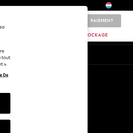
PAIEMENT
0
 sa
MAISON
MARQUES
DÉSTOCKAGE
ure
ue
Fr
En
 tout
t ».
Autres services
re De
Médias et presse
L'entreprise
Carrières NEXT