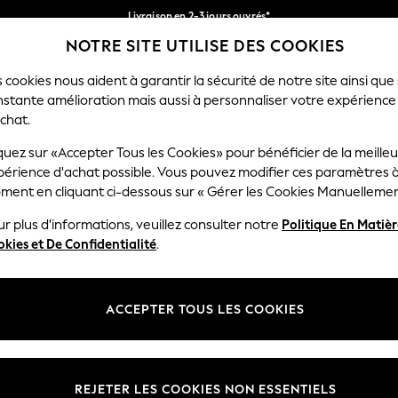
Livraison en 2-3 jours ouvrés*
NOTRE SITE UTILISE DES COOKIES
Retours faciles*
Nos réseaux sociaux
 cookies nous aident à garantir la sécurité de notre site ainsi que
nstante amélioration mais aussi à personnaliser votre expérience
RÇON
BÉBÉ
FEMME
HOMME
chat.
quez sur «Accepter Tous les Cookies» pour bénéficier de la meille
Sélectionnez Votre Lang
périence d'achat possible. Vous pouvez modifier ces paramètres à
Français
ment en cliquant ci-dessous sur « Gérer les Cookies Manuellemen
lité et mentions légales
Ministères
r plus d'informations, veuillez consulter notre
Politique En Matiè
kies et De Confidentialité
.
 confidentialité et de cookies
Femme
générales
Homme
ookies manuellement
Garçon
ACCEPTER TOUS LES COOKIES
lative aux avis et évaluations des
Fille
Maison
REJETER LES COOKIES NON ESSENTIELS
Bébé