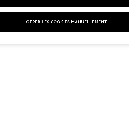
Marques
GÉRER LES COOKIES MANUELLEMENT
© 2026 Next Germany GmbH. Tous droits réservés.