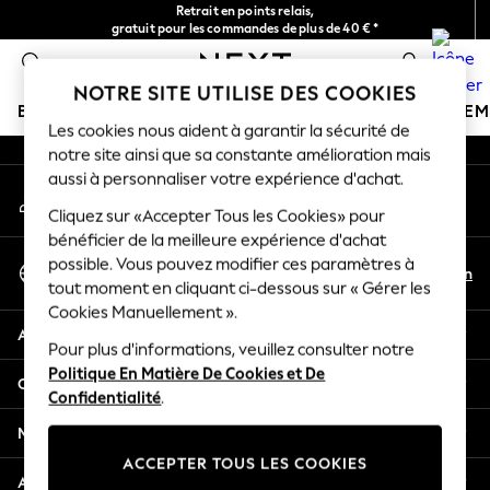
Retrait en points relais,
An error occurred on client
gratuit pour les commandes de plus de 40 € *
Livraison en 2-3 jours ouvrés*
0
Nos réseaux sociaux
NOTRE SITE UTILISE DES COOKIES
BOUTIQUE VACANCES
FILLE
GARÇON
BÉBÉ
FE
Les cookies nous aident à garantir la sécurité de
notre site ainsi que sa constante amélioration mais
HOLIDAY SHOP
aussi à personnaliser votre expérience d'achat.
Mon compte
Women's Holiday Shop
Connexion à votre compte
Cliquez sur «Accepter Tous les Cookies» pour
All Swimwear
bénéficier de la meilleure expérience d'achat
All Beachwear
Sélectionnez Votre Langue
possible. Vous pouvez modifier ces paramètres à
Bags & Accessories
Fr
En
tout moment en cliquant ci-dessous sur « Gérer les
Français
Beach Dresses & Kaftans
Cookies Manuellement ».
Dresses
Aide
Flip Flops
Pour plus d'informations, veuillez consulter notre
Politique En Matière De Cookies et De
Sliders
Confidentialité et mentions légales
Confidentialité
.
Jumpsuits & Playsuits
Linen Collection
Ministères
Sandals
ACCEPTER TOUS LES COOKIES
Shorts
Autres services