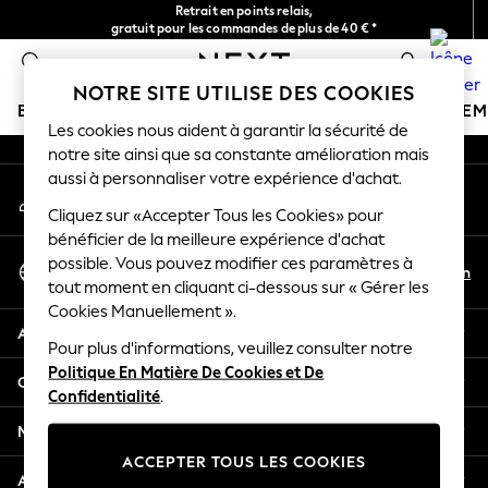
Retrait en points relais,
An error occurred on client
gratuit pour les commandes de plus de 40 € *
Livraison en 2-3 jours ouvrés*
0
Nos réseaux sociaux
NOTRE SITE UTILISE DES COOKIES
BOUTIQUE VACANCES
FILLE
GARÇON
BÉBÉ
FE
Les cookies nous aident à garantir la sécurité de
notre site ainsi que sa constante amélioration mais
HOLIDAY SHOP
aussi à personnaliser votre expérience d'achat.
Mon compte
Women's Holiday Shop
Connexion à votre compte
Cliquez sur «Accepter Tous les Cookies» pour
All Swimwear
bénéficier de la meilleure expérience d'achat
All Beachwear
Sélectionnez Votre Langue
possible. Vous pouvez modifier ces paramètres à
Bags & Accessories
Fr
En
tout moment en cliquant ci-dessous sur « Gérer les
Français
Beach Dresses & Kaftans
Cookies Manuellement ».
Dresses
Aide
Flip Flops
Pour plus d'informations, veuillez consulter notre
Politique En Matière De Cookies et De
Sliders
Confidentialité et mentions légales
Confidentialité
.
Jumpsuits & Playsuits
Linen Collection
Ministères
Sandals
ACCEPTER TOUS LES COOKIES
Shorts
Autres services