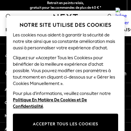
Retrait en points relais,
An error occurred on client
gratuit pour les commandes de plus de 40 € *
Livraison en 2-3 jours ouvrés*
0
Nos réseaux sociaux
NOTRE SITE UTILISE DES COOKIES
FILLE
GARÇON
BÉBÉ
FEMME
HOMME
MAI
Les cookies nous aident à garantir la sécurité de
notre site ainsi que sa constante amélioration mais
HOLIDAY SHOP
aussi à personnaliser votre expérience d'achat.
Mon compte
Women's Holiday Shop
Connexion à votre compte
Cliquez sur «Accepter Tous les Cookies» pour
All Swimwear
bénéficier de la meilleure expérience d'achat
All Beachwear
Sélectionnez Votre Langue
possible. Vous pouvez modifier ces paramètres à
Bags & Accessories
Fr
En
tout moment en cliquant ci-dessous sur « Gérer les
Français
Beach Dresses & Kaftans
Cookies Manuellement ».
Dresses
Aide
Flip Flops
Pour plus d'informations, veuillez consulter notre
Politique En Matière De Cookies et De
Sliders
Confidentialité et mentions légales
Confidentialité
.
Jumpsuits & Playsuits
Linen Collection
Ministères
Sandals
ACCEPTER TOUS LES COOKIES
Shorts
Autres services