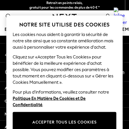
Retrait en points relais,
An error occurred on client
gratuit pour les commandes de plus de 40 € *
Livraison en 2-3 jours ouvrés*
0
Nos réseaux sociaux
NOTRE SITE UTILISE DES COOKIES
BOUTIQUE VACANCES
FILLE
GARÇON
BÉBÉ
FE
Les cookies nous aident à garantir la sécurité de
notre site ainsi que sa constante amélioration mais
HOLIDAY SHOP
aussi à personnaliser votre expérience d'achat.
Mon compte
Women's Holiday Shop
Connexion à votre compte
Cliquez sur «Accepter Tous les Cookies» pour
All Swimwear
bénéficier de la meilleure expérience d'achat
All Beachwear
Sélectionnez Votre Langue
possible. Vous pouvez modifier ces paramètres à
Bags & Accessories
Fr
En
tout moment en cliquant ci-dessous sur « Gérer les
Français
Beach Dresses & Kaftans
Cookies Manuellement ».
Dresses
Aide
Flip Flops
Pour plus d'informations, veuillez consulter notre
Politique En Matière De Cookies et De
Sliders
Confidentialité et mentions légales
Confidentialité
.
Jumpsuits & Playsuits
Linen Collection
Ministères
Sandals
ACCEPTER TOUS LES COOKIES
Shorts
Autres services