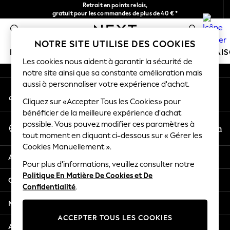
Retrait en points relais,
An error occurred on client
gratuit pour les commandes de plus de 40 € *
Livraison en 2-3 jours ouvrés*
0
Nos réseaux sociaux
NOTRE SITE UTILISE DES COOKIES
FILLE
GARÇON
BÉBÉ
FEMME
HOMME
MAI
Les cookies nous aident à garantir la sécurité de
notre site ainsi que sa constante amélioration mais
HOLIDAY SHOP
aussi à personnaliser votre expérience d'achat.
Mon compte
Women's Holiday Shop
Connexion à votre compte
Cliquez sur «Accepter Tous les Cookies» pour
All Swimwear
bénéficier de la meilleure expérience d'achat
All Beachwear
Sélectionnez Votre Langue
possible. Vous pouvez modifier ces paramètres à
Bags & Accessories
Fr
En
tout moment en cliquant ci-dessous sur « Gérer les
Français
Beach Dresses & Kaftans
Cookies Manuellement ».
Dresses
Aide
Flip Flops
Pour plus d'informations, veuillez consulter notre
Politique En Matière De Cookies et De
Sliders
Confidentialité et mentions légales
Confidentialité
.
Jumpsuits & Playsuits
Linen Collection
Ministères
Sandals
ACCEPTER TOUS LES COOKIES
Shorts
Autres services