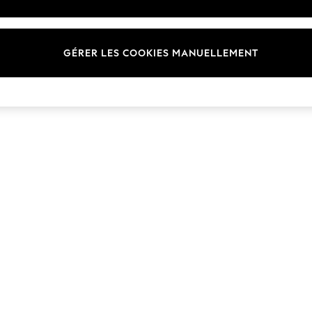
Marques
GÉRER LES COOKIES MANUELLEMENT
© 2026 Next Germany GmbH. Tous droits réservés.