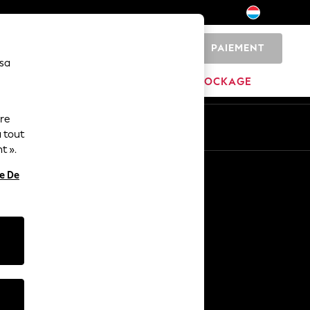
PAIEMENT
0
 sa
MAISON
MARQUES
DÉSTOCKAGE
ure
ue
Fr
En
 tout
t ».
Autres services
re De
Médias et presse
L'entreprise
Carrières NEXT