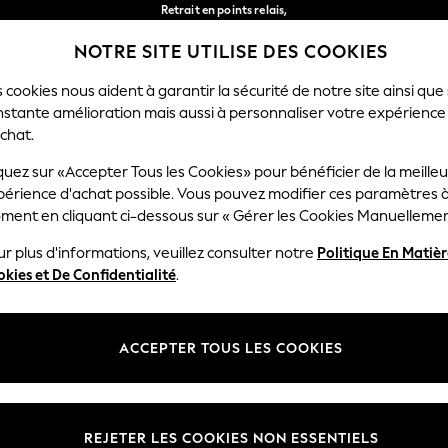
Retrait en points relais,
gratuit pour les commandes de plus de 40 € *
NOTRE SITE UTILISE DES COOKIES
Livraison en 2-3 jours ouvrés*
Nos réseaux sociaux
 cookies nous aident à garantir la sécurité de notre site ainsi que
nstante amélioration mais aussi à personnaliser votre expérience
RÇON
BÉBÉ
FEMME
HOMME
chat.
quez sur «Accepter Tous les Cookies» pour bénéficier de la meille
Sélectionnez Votre Lang
périence d'achat possible. Vous pouvez modifier ces paramètres à
Français
ment en cliquant ci-dessous sur « Gérer les Cookies Manuellemen
lité et mentions légales
Ministères
r plus d'informations, veuillez consulter notre
Politique En Matiè
kies et De Confidentialité
.
 confidentialité et de cookies
Femme
générales
Homme
ookies manuellement
Garçon
ACCEPTER TOUS LES COOKIES
lative aux avis et évaluations des
Fille
Maison
REJETER LES COOKIES NON ESSENTIELS
Bébé