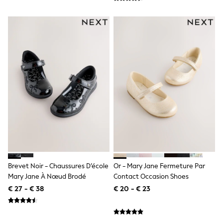
Toy Story
Pokemon
Spiderman
THE SET
All Clothing
T-Shirts
Shorts
Shirts
Kurtas
Sets & Outfits
Trousers & Chinos
Sweatshirts & Hoodies
Knitwear & Sweaters
Tops
Coats & Jackets
Jeans
Joggers
Nightwear & Pyjamas
Brevet Noir - Chaussures D’école
Or - Mary Jane Fermeture Par
Swimwear
Mary Jane À Nœud Brodé
Contact Occasion Shoes
Suits & Waistcoats
€ 27 - € 38
€ 20 - € 23
Dungarees
Multipacks
All Holiday Shop
Tops & T-Shirts