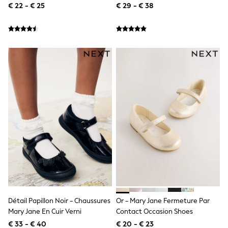
All Occasionwear
De Cheville
€ 22 - € 25
€ 29 - € 38
All Partywear
Wedding
Dresses
Shoes
Cardigans
Skirts
Shop all
Shop All
Disney
Marvel
Paw Patrol
Peppa Pig
Gaming
Harry Potter
Spider man
New In
Trainers
Hoodies & Sweatshirts
T-Shirts & Vests
Leggings
Détail Papillon Noir - Chaussures
Or - Mary Jane Fermeture Par
Swim
Mary Jane En Cuir Verni
Contact Occasion Shoes
adidas
€ 33 - € 40
€ 20 - € 23
All Girls Brands