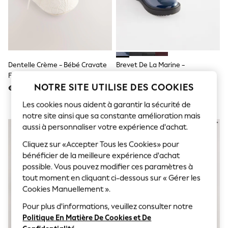
Sunglasses
Men's Holiday Shop
All Swimwear
Accessories
Bags & Luggage
Footwear
Hats
Dentelle Crème - Bébé Cravate
Brevet De La Marine -
Linen Collection
Front Occasion Chaussures (0-
Chaussures D’école Mary Jane
Loafers
NOTRE SITE UTILISE DES COOKIES
24mths)
Épaisses À Nœud
€ 12
€ 31 - € 39
Polo Shirts
Sandals & Flipflops
Les cookies nous aident à garantir la sécurité de
Shirts
notre site ainsi que sa constante amélioration mais
Shorts
aussi à personnaliser votre expérience d'achat.
Sunglasses
T-Shirts
Cliquez sur «Accepter Tous les Cookies» pour
Vests
bénéficier de la meilleure expérience d'achat
Boys Holiday Shop
possible. Vous pouvez modifier ces paramètres à
All Swimwear
Ponchos & Toweling sets
tout moment en cliquant ci-dessous sur « Gérer les
Sun Hats & Caps
Cookies Manuellement ».
Polo Shirts
Rash Vests
Pour plus d'informations, veuillez consulter notre
Sandals & Sliders
Politique En Matière De Cookies et De
Shirts