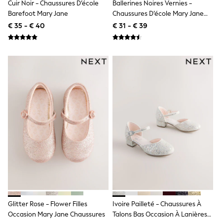
Cuir Noir - Chaussures D’école
Ballerines Noires Vernies -
Shackets
Barefoot Mary Jane
Chaussures D’école Mary Jane
Puddlesuits
Épaisses
€ 35 - € 40
€ 31 - € 39
Gilets
Fleeces
Teddy Borg
Puffers
Snowsuits
All Footwear
New In
Boots
Half Sizes
Slippers
Trainers
Wellies
Wide Fit
Shoes
All Underwear
Nighties
Pyjamas
Robes
Socks & Tights
Glitter Rose - Flower Filles
Ivoire Pailleté - Chaussures À
All Bags & Accessories
Occasion Mary Jane Chaussures
Talons Bas Occasion À Lanières
Bags