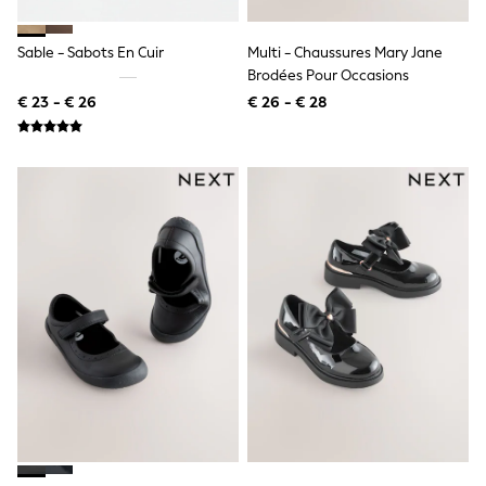
Knitwear
Trousers & Leggings
Sets & Outfits
Sable - Sabots En Cuir
Multi - Chaussures Mary Jane
Tops
Brodées Pour Occasions
Nightwear & Pyjamas
€ 23 - € 26
€ 26 - € 28
Jumpsuits & Playsuits
Jeans
Shirts & Blouses
Swimwear
Sportswear
Dungarees
Multipacks
All Holiday Shop
Tops
Dresses
Shorts
Skirts
Sandals & Sliders
Rash Vests
Sun Safe Swimwear
Sun Hats & Caps
Denim Jackets
Raincoats
Waterproof