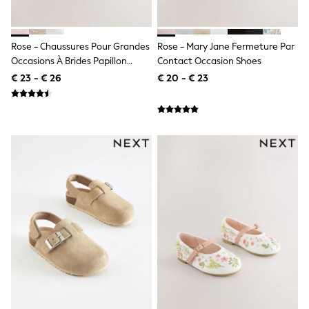
Birkenstock
Crocs
Havaianas
Pour Moi
Rose - Chaussures Pour Grandes
Rose - Mary Jane Fermeture Par
Rayban
Occasions À Brides Papillon
Contact Occasion Shoes
Skechers
Pailletées
€ 23 - € 26
€ 20 - € 23
GIRLS
New In
New in from Next
New In
Trending: Top & Short Sets
Trending: Clogs
Toy Story
THE SET
50 - 92cm
98 - 110cm
116 - 134cm
140 - 174cm
All Clothing
T-Shirts
Dresses
Shorts & Skirts
Coats & Jackets
Sweatshirts & Hoodies