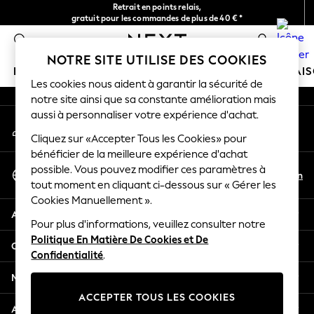
Retrait en points relais,
An error occurred on client
gratuit pour les commandes de plus de 40 € *
Livraison en 2-3 jours ouvrés*
0
Nos réseaux sociaux
NOTRE SITE UTILISE DES COOKIES
FILLE
GARÇON
BÉBÉ
FEMME
HOMME
MAI
Les cookies nous aident à garantir la sécurité de
notre site ainsi que sa constante amélioration mais
HOLIDAY SHOP
aussi à personnaliser votre expérience d'achat.
Mon compte
Women's Holiday Shop
Connexion à votre compte
Cliquez sur «Accepter Tous les Cookies» pour
All Swimwear
bénéficier de la meilleure expérience d'achat
All Beachwear
Sélectionnez Votre Langue
possible. Vous pouvez modifier ces paramètres à
Bags & Accessories
Fr
En
tout moment en cliquant ci-dessous sur « Gérer les
Français
Beach Dresses & Kaftans
Cookies Manuellement ».
Dresses
Aide
Flip Flops
Pour plus d'informations, veuillez consulter notre
Politique En Matière De Cookies et De
Sliders
Confidentialité et mentions légales
Confidentialité
.
Jumpsuits & Playsuits
Linen Collection
Ministères
Sandals
ACCEPTER TOUS LES COOKIES
Shorts
Autres services