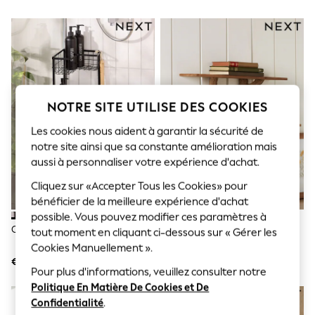
Sunglasses
Men's Holiday Shop
All Swimwear
Accessories
Bags & Luggage
Footwear
Hats
Linen Collection
NOTRE SITE UTILISE DES COOKIES
Loafers
Polo Shirts
Les cookies nous aident à garantir la sécurité de
Sandals & Flipflops
notre site ainsi que sa constante amélioration mais
Shirts
aussi à personnaliser votre expérience d'achat.
Shorts
Sunglasses
Cliquez sur «Accepter Tous les Cookies» pour
T-Shirts
bénéficier de la meilleure expérience d'achat
Vests
possible. Vous pouvez modifier ces paramètres à
Boys Holiday Shop
Canapé Bronx Corner
Étagères Murales Bertie Bear
All Swimwear
tout moment en cliquant ci-dessous sur « Gérer les
Ponchos & Toweling sets
Cookies Manuellement ».
Sun Hats & Caps
€ 35
€ 74
Polo Shirts
Pour plus d'informations, veuillez consulter notre
Rash Vests
Politique En Matière De Cookies et De
Sandals & Sliders
Confidentialité
.
Shirts