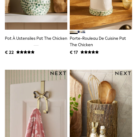
Knitwear
Trousers & Leggings
Sets & Outfits
Tops
Nightwear & Pyjamas
Jumpsuits & Playsuits
Jeans
Pot À Ustensiles Pat The Chicken
Porte-Rouleau De Cuisine Pat
Shirts & Blouses
The Chicken
Swimwear
€ 22
€ 17
Sportswear
Dungarees
Multipacks
All Holiday Shop
Tops
Dresses
Shorts
Skirts
Sandals & Sliders
Rash Vests
Sun Safe Swimwear
Sun Hats & Caps
Denim Jackets
Raincoats
Waterproof