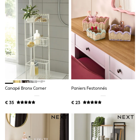
Toy Story
Pokemon
Spiderman
THE SET
All Clothing
T-Shirts
Shorts
Shirts
Kurtas
Sets & Outfits
Trousers & Chinos
Sweatshirts & Hoodies
Knitwear & Sweaters
Tops
Coats & Jackets
Canapé Bronx Corner
Paniers Festonnés
Jeans
Joggers
Nightwear & Pyjamas
€ 35
€ 23
Swimwear
Suits & Waistcoats
Dungarees
Multipacks
All Holiday Shop
Tops & T-Shirts