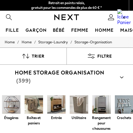
Retrait en points relais,
gratuit pour les commandes de plus de 40 € *
Livraison en 2-3 jours ouvrés*
0
FILLE
GARÇON
BÉBÉ
FEMME
HOMME
MAI
/
/
/
Home
Home
Storage-Laundry
Storage-Organisation
HOLIDAY SHOP
Women's Holiday Shop
All Swimwear
TRIER
FILTRE
All Beachwear
Bags & Accessories
HOME STORAGE ORGANISATION
Beach Dresses & Kaftans
Dresses
(399)
Flip Flops
Sliders
Jumpsuits & Playsuits
Linen Collection
Sandals
Shorts
Trousers
Étagères
Boîtes et
Entrée
Utilitaire
Rangement
Crochets
Sun Hats & Caps
paniers
pour
T-Shirts & Vests
chaussures