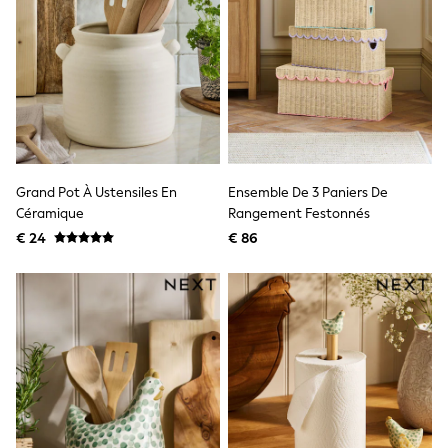
Birkenstock
Crocs
Havaianas
Pour Moi
Rayban
Skechers
GIRLS
New In
New in from Next
New In
Trending: Top & Short Sets
Grand Pot À Ustensiles En
Ensemble De 3 Paniers De
Trending: Clogs
Céramique
Rangement Festonnés
Toy Story
€ 24
€ 86
THE SET
50 - 92cm
98 - 110cm
116 - 134cm
140 - 174cm
All Clothing
T-Shirts
Dresses
Shorts & Skirts
Coats & Jackets
Sweatshirts & Hoodies