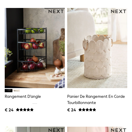
Lipsy Girl
Boden
Joules
Little Bird by Jools Oliver
Baker by Ted Baker
Occasionwear
Schoolwear
Partywear
Flower Girl
Bridesmaid
Shop All
A-Z Brands
JoJo Maman Bébé
BOYS
New In
New in from Next
50 - 92cm
Rangement D’angle
Panier De Rangement En Corde
98 - 110cm
Tourbillonnante
116 - 134cm
€ 24
€ 24
140 - 174cm
New In
Trending: Top & Short Sets
Trending: Clogs