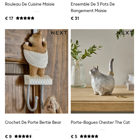
All Occasionwear
Rouleau De Cuisine Maisie
Ensemble De 3 Pots De
All Partywear
Rangement Maisie
Wedding
€ 17
€ 31
Dresses
Shoes
Cardigans
Skirts
Shop all
Shop All
Disney
Marvel
Paw Patrol
Peppa Pig
Gaming
Harry Potter
Spider man
New In
Trainers
Hoodies & Sweatshirts
T-Shirts & Vests
Leggings
Crochet De Porte Bertie Bear
Porte-Bagues Chester The Cat
Swim
adidas
€ 9
€ 5
All Girls Brands