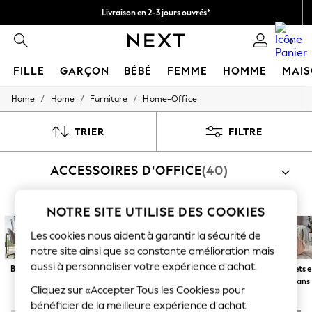
Livraison en 2-3 jours ouvrés*
Retours faciles*
0
FILLE
GARÇON
BÉBÉ
FEMME
HOMME
MAI
/
/
/
Home
Home
Furniture
Home-Office
HOLIDAY SHOP
Women's Holiday Shop
All Swimwear
TRIER
FILTRE
All Beachwear
Bags & Accessories
ACCESSOIRES D'OFFICE
(40)
Beach Dresses & Kaftans
Dresses
Flip Flops
Sliders
NOTRE SITE UTILISE DES COOKIES
Par catégorie
Jumpsuits & Playsuits
Étagères
Les cookies nous aident à garantir la sécurité de
Linen Collection
Sandals
notre site ainsi que sa constante amélioration mais
Shorts
aussi à personnaliser votre expérience d'achat.
Bureaux
Chaises
Rangement
Papeterie
Accessoires
Tabourets e
Trousers
décoratifs
ottomans
Sun Hats & Caps
Cliquez sur «Accepter Tous les Cookies» pour
T-Shirts & Vests
bénéficier de la meilleure expérience d'achat