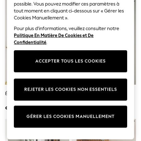
Sunglasses
possible. Vous pouvez modifier ces paramètres à
Men's Holiday Shop
tout moment en cliquant ci-dessous sur « Gérer les
All Swimwear
Cookies Manuellement ».
Accessories
Bags & Luggage
Pour plus d'informations, veuillez consulter notre
Footwear
Politique En Matière De Cookies et De
Hats
Confidentialité
.
Linen Collection
Loafers
Polo Shirts
ACCEPTER TOUS LES COOKIES
Sandals & Flipflops
Shirts
Shorts
Sunglasses
T-Shirts
REJETER LES COOKIES NON ESSENTIELS
Vests
Étagères Murales Bertie Bear
Étagères Murales D’angle
Boys Holiday Shop
All Swimwear
€ 74
€ 44
Ponchos & Toweling sets
Sun Hats & Caps
GÉRER LES COOKIES MANUELLEMENT
Polo Shirts
Rash Vests
Sandals & Sliders
Shirts