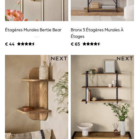
Knitwear
Trousers & Leggings
Sets & Outfits
Tops
Nightwear & Pyjamas
Étagères Murales Bertie Bear
Bronx 5 Étagères Murales À
Jumpsuits & Playsuits
Étages
Jeans
€ 44
€ 65
Shirts & Blouses
Swimwear
Sportswear
Dungarees
Multipacks
All Holiday Shop
Tops
Dresses
Shorts
Skirts
Sandals & Sliders
Rash Vests
Sun Safe Swimwear
Sun Hats & Caps
Denim Jackets
Raincoats
Waterproof