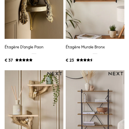
Birkenstock
Crocs
Havaianas
Pour Moi
Rayban
Skechers
GIRLS
New In
New in from Next
Étagère D’angle Paon
Étagère Murale Bronx
New In
Trending: Top & Short Sets
€ 37
€ 23
Trending: Clogs
Toy Story
THE SET
50 - 92cm
98 - 110cm
116 - 134cm
140 - 174cm
All Clothing
T-Shirts
Dresses
Shorts & Skirts
Coats & Jackets
Sweatshirts & Hoodies