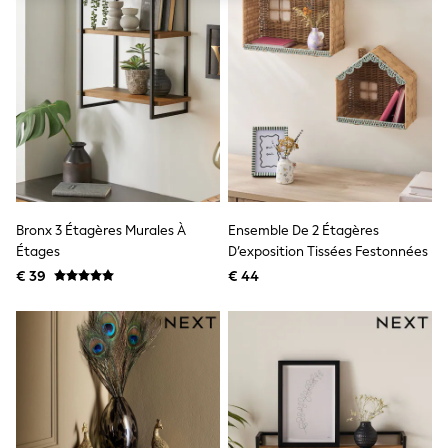
Shorts
Sunglasses
Sunsafe Swimwear
Swimshorts
Tops & T-Shirts
Girls Holiday Shop
All Swimwear
Beach Dresses & Kaftans
Dresses
Sun Hats & Caps
Jumpsuits & Playsuits
Rash Vests
Bronx 3 Étagères Murales À
Ensemble De 2 Étagères
Sandals & Sliders
Étages
D’exposition Tissées Festonnées
Shorts
€ 39
€ 44
Skirts
Sunglasses
Sunsafe Swimwear
Tops & T-Shirts
Baby Holiday Shop
Baby Travel Accessories
All Accessories
Beach Bags
Beach Towels