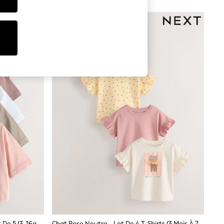
Neutre - T-Shirts Oversize Boxy Lot De 5 (3-16ans)
Chat Rose Neutre - Lot De 4 T-Shirts (3 Mois À 7 Ans)