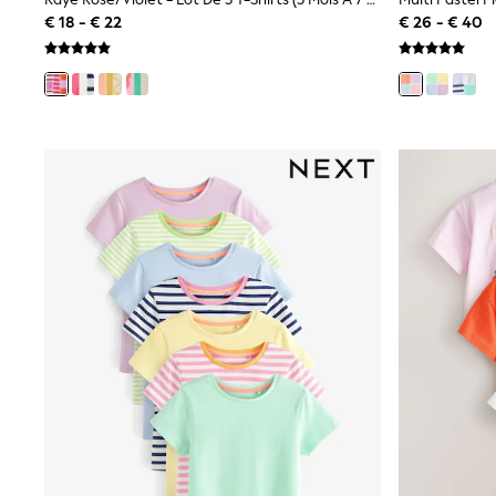
Shirts
€ 18 - € 22
€ 26 - € 40
Shorts
Sunglasses
Sunsafe Swimwear
Swimshorts
Tops & T-Shirts
Girls Holiday Shop
All Swimwear
Beach Dresses & Kaftans
Dresses
Sun Hats & Caps
Jumpsuits & Playsuits
Rash Vests
Sandals & Sliders
Shorts
Skirts
Sunglasses
Sunsafe Swimwear
Tops & T-Shirts
Baby Holiday Shop
Baby Travel Accessories
All Accessories
Beach Bags
Beach Towels