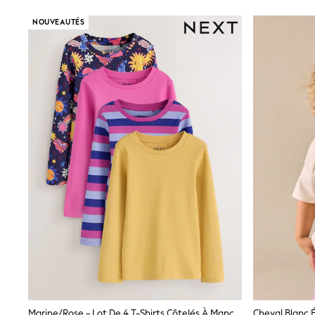
Bags
All Occasionwear
NOUVEAUTÉS
All Partywear
Wedding
Dresses
Shoes
Cardigans
Skirts
Shop all
Shop All
Disney
Marvel
Paw Patrol
Peppa Pig
Gaming
Harry Potter
Spider man
New In
Trainers
Hoodies & Sweatshirts
T-Shirts & Vests
Leggings
Swim
adidas
Marine/Rose - Lot De 4 T-Shirts Côtelés À Manches Longues (3-16ans)