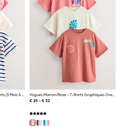
Rouge Motif Cœurs - Lot De 3 T-Shirts (3 Mois À 7 Ans)
Vagues Marron/rose - T-Shirts Graphiques Oversize Lot De 3 (3-16ans)
€ 25 - € 32