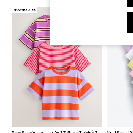
T-Shirts & Vests
Sunglasses
NOUVEAUTÉS
Men's Holiday Shop
All Swimwear
Accessories
Bags & Luggage
Footwear
Hats
Linen Collection
Loafers
Polo Shirts
Sandals & Flipflops
Shirts
Shorts
Sunglasses
T-Shirts
Vests
Boys Holiday Shop
All Swimwear
Ponchos & Toweling sets
Sun Hats & Caps
Polo Shirts
Rash Vests
Sandals & Sliders
Rayé Rose/violet - Lot De 3 T-Shirts (3 Mois À 7 Ans)
Multi Pastel Pl