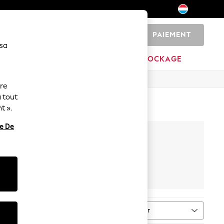
PAIEMENT
0
 sa
MARQUES
DÉSTOCKAGE
ure
 tout
t ».
re De
hirt
hique
Trier
leur
PLUS