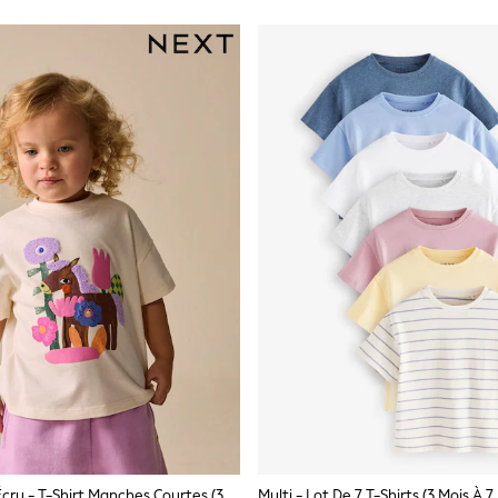
Cheval Blanc Écru - T-Shirt Manches Courtes (3mths-7yrs)
Multi - Lot De 7 T-Shirts (3 Mois À 7