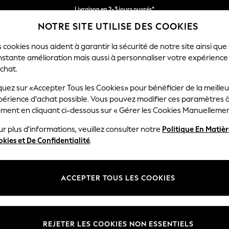
Livraison en 2-3 jours ouvrés*
NOTRE SITE UTILISE DES COOKIES
Retours faciles*
 cookies nous aident à garantir la sécurité de notre site ainsi que
nstante amélioration mais aussi à personnaliser votre expérience
FEMME
HOMME
MAISON
chat.
quez sur «Accepter Tous les Cookies» pour bénéficier de la meille
périence d'achat possible. Vous pouvez modifier ces paramètres à
T-SHIRTS FILL
(1725)
ment en cliquant ci-dessous sur « Gérer les Cookies Manuellemen
r plus d'informations, veuillez consulter notre
Politique En Matiè
kies et De Confidentialité
.
xt
Nouveautés
Manches
Manches
Lots
T-s
ACCEPTER TOUS LES COOKIES
courtes
longues
grap
Taille
Marque
en cou
REJETER LES COOKIES NON ESSENTIELS