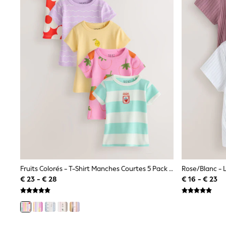
Waterproof
Shackets
Puddlesuits
Gilets
Fleeces
Teddy Borg
Puffers
Snowsuits
All Footwear
New In
Boots
Half Sizes
Slippers
Trainers
Wellies
Wide Fit
Shoes
Fruits Colorés - T-Shirt Manches Courtes 5 Pack (3mois-7ans)
All Underwear
€ 23 - € 28
€ 16 - € 23
Nighties
Pyjamas
Robes
Socks & Tights
All Bags & Accessories