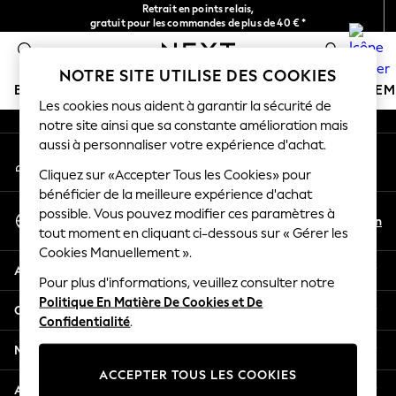
Retrait en points relais,
An error occurred on client
gratuit pour les commandes de plus de 40 € *
Livraison en 2-3 jours ouvrés*
0
Nos réseaux sociaux
NOTRE SITE UTILISE DES COOKIES
BOUTIQUE VACANCES
FILLE
GARÇON
BÉBÉ
FE
Les cookies nous aident à garantir la sécurité de
notre site ainsi que sa constante amélioration mais
HOLIDAY SHOP
aussi à personnaliser votre expérience d'achat.
Mon compte
Women's Holiday Shop
Connexion à votre compte
Cliquez sur «Accepter Tous les Cookies» pour
All Swimwear
bénéficier de la meilleure expérience d'achat
All Beachwear
Sélectionnez Votre Langue
possible. Vous pouvez modifier ces paramètres à
Bags & Accessories
Fr
En
tout moment en cliquant ci-dessous sur « Gérer les
Français
Beach Dresses & Kaftans
Cookies Manuellement ».
Dresses
Aide
Flip Flops
Pour plus d'informations, veuillez consulter notre
Politique En Matière De Cookies et De
Sliders
Confidentialité et mentions légales
Confidentialité
.
Jumpsuits & Playsuits
Linen Collection
Ministères
Sandals
ACCEPTER TOUS LES COOKIES
Shorts
Autres services