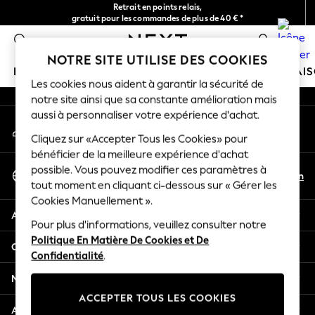
Retrait en points relais,
An error occurred on client
gratuit pour les commandes de plus de 40 € *
Livraison en 2-3 jours ouvrés*
0
Nos réseaux sociaux
NOTRE SITE UTILISE DES COOKIES
FILLE
GARÇON
BÉBÉ
FEMME
HOMME
MAI
Les cookies nous aident à garantir la sécurité de
notre site ainsi que sa constante amélioration mais
HOLIDAY SHOP
aussi à personnaliser votre expérience d'achat.
Mon compte
Women's Holiday Shop
Connexion à votre compte
Cliquez sur «Accepter Tous les Cookies» pour
All Swimwear
bénéficier de la meilleure expérience d'achat
All Beachwear
Sélectionnez Votre Langue
possible. Vous pouvez modifier ces paramètres à
Bags & Accessories
Fr
En
tout moment en cliquant ci-dessous sur « Gérer les
Français
Beach Dresses & Kaftans
Cookies Manuellement ».
Dresses
Aide
Flip Flops
Pour plus d'informations, veuillez consulter notre
Politique En Matière De Cookies et De
Sliders
Confidentialité et mentions légales
Confidentialité
.
Jumpsuits & Playsuits
Linen Collection
Ministères
Sandals
ACCEPTER TOUS LES COOKIES
Shorts
Autres services