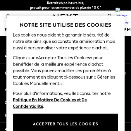
Retrait en points relais,
An error occurred on client
gratuit pour les commandes de plus de 40 € *
Livraison en 2-3 jours ouvrés*
0
Nos réseaux sociaux
NOTRE SITE UTILISE DES COOKIES
BOUTIQUE VACANCES
FILLE
GARÇON
BÉBÉ
FE
Les cookies nous aident à garantir la sécurité de
notre site ainsi que sa constante amélioration mais
HOLIDAY SHOP
aussi à personnaliser votre expérience d'achat.
Mon compte
Women's Holiday Shop
Connexion à votre compte
Cliquez sur «Accepter Tous les Cookies» pour
All Swimwear
bénéficier de la meilleure expérience d'achat
All Beachwear
Sélectionnez Votre Langue
possible. Vous pouvez modifier ces paramètres à
Bags & Accessories
Fr
En
tout moment en cliquant ci-dessous sur « Gérer les
Français
Beach Dresses & Kaftans
Cookies Manuellement ».
Dresses
Aide
Flip Flops
Pour plus d'informations, veuillez consulter notre
Politique En Matière De Cookies et De
Sliders
Confidentialité et mentions légales
Confidentialité
.
Jumpsuits & Playsuits
Linen Collection
Ministères
Sandals
ACCEPTER TOUS LES COOKIES
Shorts
Autres services