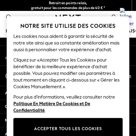
Retrait en points relais,
An error occurred on client
gratuit pour les commandes de plus de 40 € *
Livraison en 2-3 jours ouvrés*
0
Nos réseaux sociaux
NOTRE SITE UTILISE DES COOKIES
FILLE
GARÇON
BÉBÉ
FEMME
HOMME
MAI
Les cookies nous aident à garantir la sécurité de
notre site ainsi que sa constante amélioration mais
HOLIDAY SHOP
aussi à personnaliser votre expérience d'achat.
Mon compte
Women's Holiday Shop
Connexion à votre compte
Cliquez sur «Accepter Tous les Cookies» pour
All Swimwear
bénéficier de la meilleure expérience d'achat
All Beachwear
Sélectionnez Votre Langue
possible. Vous pouvez modifier ces paramètres à
Bags & Accessories
Fr
En
tout moment en cliquant ci-dessous sur « Gérer les
Français
Beach Dresses & Kaftans
Cookies Manuellement ».
Dresses
Aide
Flip Flops
Pour plus d'informations, veuillez consulter notre
Politique En Matière De Cookies et De
Sliders
Confidentialité et mentions légales
Confidentialité
.
Jumpsuits & Playsuits
Linen Collection
Ministères
Sandals
ACCEPTER TOUS LES COOKIES
Shorts
Autres services