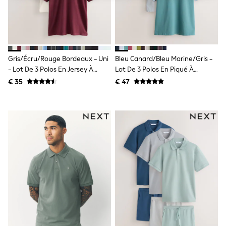
Shorts
Sunglasses
Sunsafe Swimwear
Swimshorts
Tops & T-Shirts
Girls Holiday Shop
Gris/écru/rouge Bordeaux - Uni
Bleu Canard/bleu Marine/gris -
All Swimwear
- Lot De 3 Polos En Jersey À
Lot De 3 Polos En Piqué À
Beach Dresses & Kaftans
Manches Courtes Motionflex
Manches Courtes
€ 35
€ 47
Dresses
Sun Hats & Caps
Jumpsuits & Playsuits
Rash Vests
Sandals & Sliders
Shorts
Skirts
Sunglasses
Sunsafe Swimwear
Tops & T-Shirts
Baby Holiday Shop
Baby Travel Accessories
All Accessories
Beach Bags
Beach Towels