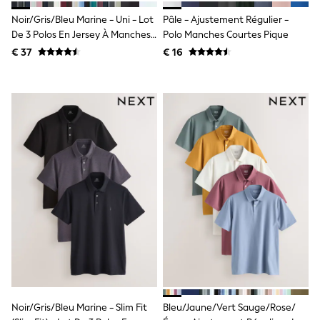
Knitwear
Noir/gris/bleu Marine - Uni - Lot
Pâle - Ajustement Régulier -
Trousers & Leggings
Sets & Outfits
De 3 Polos En Jersey À Manches
Polo Manches Courtes Pique
Tops
Courtes Motionflex
€ 37
€ 16
Nightwear & Pyjamas
Jumpsuits & Playsuits
Jeans
Shirts & Blouses
Swimwear
Sportswear
Dungarees
Multipacks
All Holiday Shop
Tops
Dresses
Shorts
Skirts
Sandals & Sliders
Rash Vests
Sun Safe Swimwear
Sun Hats & Caps
Denim Jackets
Raincoats
Noir/gris/bleu Marine - Slim Fit
Bleu/jaune/vert Sauge/rose/
Waterproof