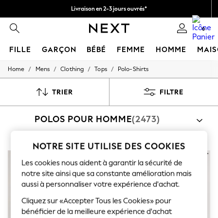
Livraison en 2-3 jours ouvrés*
Retours faciles*
0
FILLE
GARÇON
BÉBÉ
FEMME
HOMME
MAI
/
/
/
/
Home
Mens
Clothing
Tops
Polo-Shirts
HOLIDAY SHOP
Women's Holiday Shop
All Swimwear
TRIER
FILTRE
All Beachwear
Bags & Accessories
POLOS POUR HOMME
(2473)
Beach Dresses & Kaftans
Dresses
Flip Flops
NOTRE SITE UTILISE DES COOKIES
Sliders
Jumpsuits & Playsuits
Les cookies nous aident à garantir la sécurité de
Linen Collection
notre site ainsi que sa constante amélioration mais
Sandals
Shorts
aussi à personnaliser votre expérience d'achat.
Trousers
Cliquez sur «Accepter Tous les Cookies» pour
Sun Hats & Caps
T-Shirts & Vests
bénéficier de la meilleure expérience d'achat