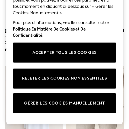
possible. Vous pouvez modifier ces paramètres à
Sunglasses
tout moment en cliquant ci-dessous sur « Gérer les
Men's Holiday Shop
All Swimwear
Cookies Manuellement ».
Accessories
Pour plus d'informations, veuillez consulter notre
Bags & Luggage
Footwear
Politique En Matière De Cookies et De
Hats
Confidentialité
.
Noir/ardoise/Gris
Noir - Cotton Rich Blend Boxer À
Linen Collection
Chiné/Blanc/bleu Marine/Bleu -
Hanches
Loafers
Ajustement Régulier - Lot De T-
€ 39
€ 40
Polo Shirts
ACCEPTER TOUS LES COOKIES
Shirts Essential 6 Coton
Sandals & Flipflops
Shirts
Shorts
Sunglasses
T-Shirts
REJETER LES COOKIES NON ESSENTIELS
Vests
Boys Holiday Shop
All Swimwear
Ponchos & Toweling sets
GÉRER LES COOKIES MANUELLEMENT
Sun Hats & Caps
Polo Shirts
Rash Vests
Sandals & Sliders
Shirts