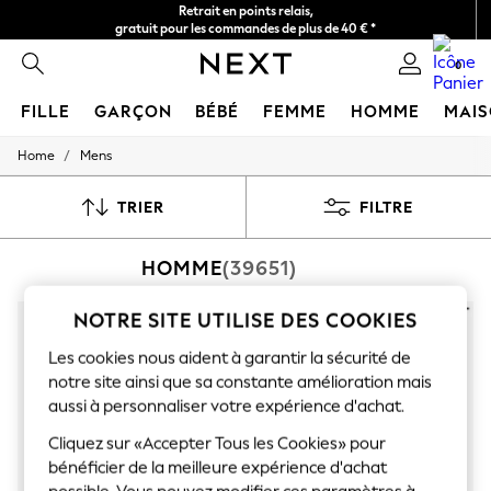
Retrait en points relais,
gratuit pour les commandes de plus de 40 € *
Livraison en 2-3 jours ouvrés*
0
FILLE
GARÇON
BÉBÉ
FEMME
HOMME
MAI
/
Home
Mens
HOLIDAY SHOP
Women's Holiday Shop
All Swimwear
TRIER
FILTRE
All Beachwear
Bags & Accessories
HOMME
(39651)
Beach Dresses & Kaftans
Dresses
Flip Flops
NOTRE SITE UTILISE DES COOKIES
Sliders
Jumpsuits & Playsuits
Les cookies nous aident à garantir la sécurité de
Linen Collection
notre site ainsi que sa constante amélioration mais
Sandals
aussi à personnaliser votre expérience d'achat.
Shorts
Trousers
Cliquez sur «Accepter Tous les Cookies» pour
Sun Hats & Caps
bénéficier de la meilleure expérience d'achat
T-Shirts & Vests