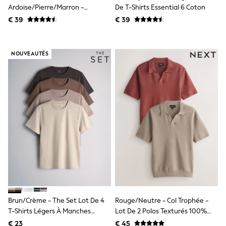
Knitwear
Ardoise/pierre/marron -
De T-Shirts Essential 6 Coton
Trousers & Leggings
Ajustement Régulier - Lot De T-
€ 39
€ 39
Sets & Outfits
Shirts Essential 6 Coton
Tops
Nightwear & Pyjamas
Jumpsuits & Playsuits
NOUVEAUTÉS
Jeans
Shirts & Blouses
Swimwear
Sportswear
Dungarees
Multipacks
All Holiday Shop
Tops
Dresses
Shorts
Skirts
Sandals & Sliders
Rash Vests
Sun Safe Swimwear
Sun Hats & Caps
Brun/Crème - The Set Lot De 4
Rouge/neutre - Col Trophée -
Denim Jackets
T-Shirts Légers À Manches
Lot De 2 Polos Texturés 100%
Raincoats
Courtes
Coton
€ 23
€ 45
Waterproof