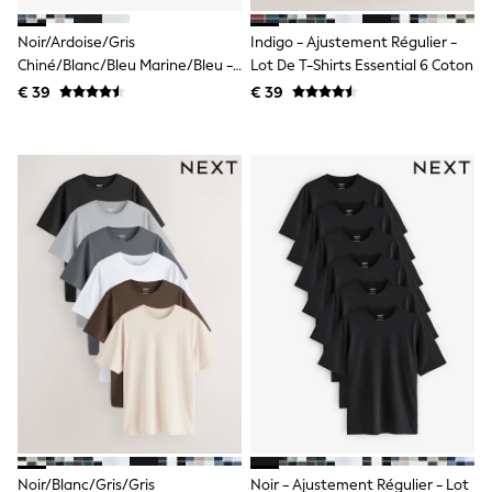
Birkenstock
Crocs
Noir/ardoise/Gris
Indigo - Ajustement Régulier -
Havaianas
Pour Moi
Chiné/Blanc/bleu Marine/Bleu -
Lot De T-Shirts Essential 6 Coton
Rayban
Slim Fit (Slim Fit) - Lot De T-Shirts
€ 39
€ 39
Skechers
Essential 6 Coton
GIRLS
New In
New in from Next
New In
Trending: Top & Short Sets
Trending: Clogs
Toy Story
THE SET
50 - 92cm
98 - 110cm
116 - 134cm
140 - 174cm
All Clothing
T-Shirts
Dresses
Shorts & Skirts
Coats & Jackets
Sweatshirts & Hoodies
Noir/blanc/gris/gris
Noir - Ajustement Régulier - Lot