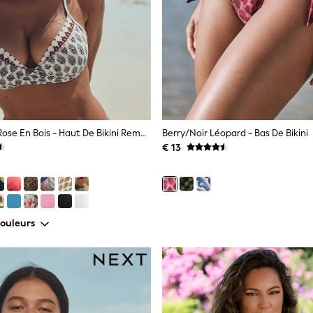
Cream/block Rose En Bois - Haut De Bikini Rembourré Plongeant Avec Armatures Rembourré
Berry/noir Léopard - Bas De Bikini
€ 13
couleurs