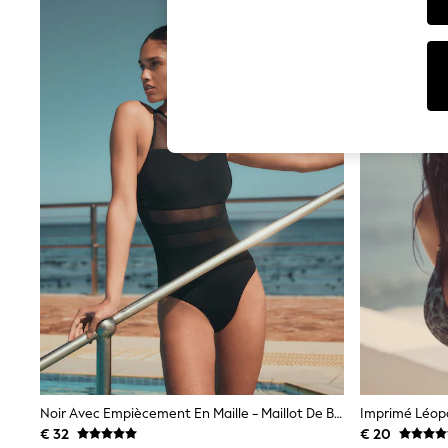
T-Shirts & Vests
Sunglasses
Men's Holiday Shop
All Swimwear
Accessories
Bags & Luggage
Footwear
Hats
Linen Collection
Loafers
Polo Shirts
Sandals & Flipflops
Shirts
Shorts
Sunglasses
T-Shirts
Vests
Boys Holiday Shop
All Swimwear
Ponchos & Toweling sets
Sun Hats & Caps
Polo Shirts
Noir Avec Empiècement En Maille - Maillot De Bain Gainant Tummy À Col Montant
Rash Vests
€ 32
€ 20
Sandals & Sliders