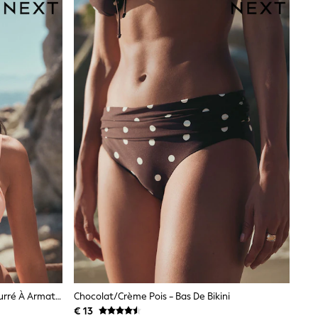
Rose Corail - Haut De Bikini Rembourré À Armatures Froncées
Chocolat/Crème Pois - Bas De Bikini
€ 13