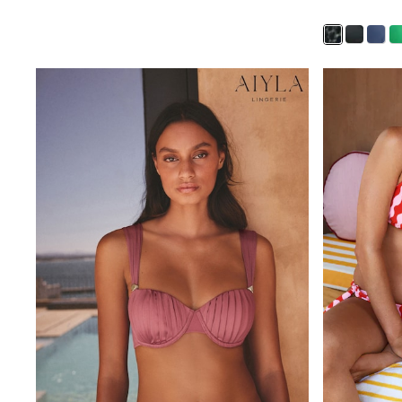
Shirts
Shorts
Sunglasses
Sunsafe Swimwear
Swimshorts
Tops & T-Shirts
Girls Holiday Shop
All Swimwear
Beach Dresses & Kaftans
Dresses
Sun Hats & Caps
Jumpsuits & Playsuits
Rash Vests
Sandals & Sliders
Shorts
Skirts
Sunglasses
Sunsafe Swimwear
Tops & T-Shirts
Baby Holiday Shop
Baby Travel Accessories
All Accessories
Beach Bags
Beach Towels