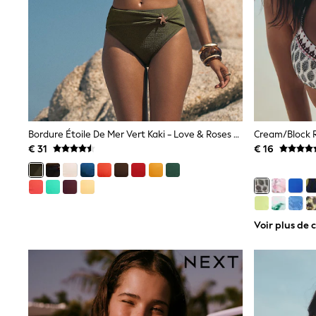
Sweatshirts & Hoodies
Knitwear
Trousers & Leggings
Sets & Outfits
Tops
Nightwear & Pyjamas
Jumpsuits & Playsuits
Jeans
Shirts & Blouses
Swimwear
Bordure Étoile De Mer Vert Kaki - Love & Roses Haut De Bikini À Bonnets Moulés
Sportswear
€ 31
€ 16
Dungarees
Multipacks
All Holiday Shop
Tops
Dresses
Shorts
Voir plus de 
Skirts
Sandals & Sliders
Rash Vests
Sun Safe Swimwear
Sun Hats & Caps
Denim Jackets
Raincoats