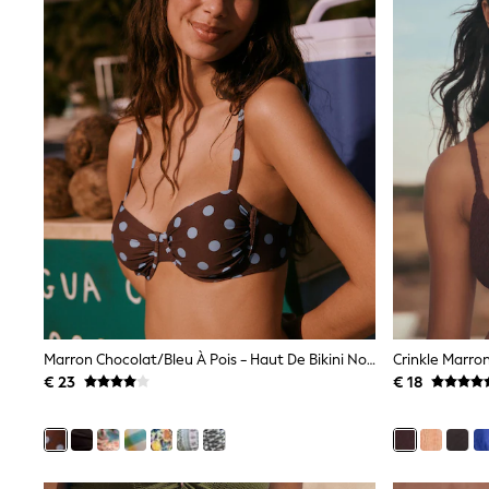
Waterproof
Shackets
Puddlesuits
Gilets
Fleeces
Teddy Borg
Puffers
Snowsuits
All Footwear
New In
Boots
Half Sizes
Slippers
Trainers
Wellies
Wide Fit
Shoes
Marron Chocolat/bleu À Pois - Haut De Bikini Non Rembourré Avec Armatures
All Underwear
€ 23
€ 18
Nighties
Pyjamas
Robes
Socks & Tights
All Bags & Accessories