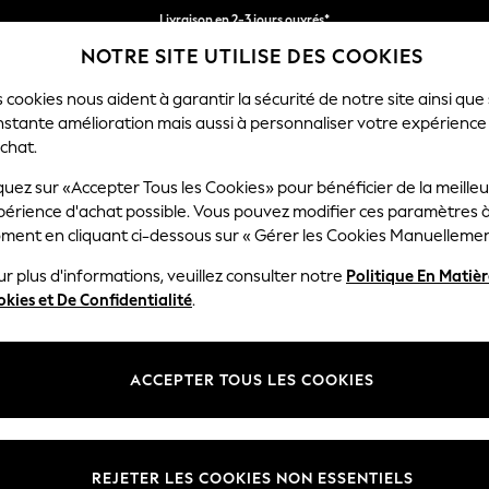
Livraison en 2-3 jours ouvrés*
NOTRE SITE UTILISE DES COOKIES
Retours faciles*
 cookies nous aident à garantir la sécurité de notre site ainsi que
nstante amélioration mais aussi à personnaliser votre expérience
RÇON
BÉBÉ
FEMME
HOMME
chat.
quez sur «Accepter Tous les Cookies» pour bénéficier de la meille
périence d'achat possible. Vous pouvez modifier ces paramètres à
BIKINIS FEMME
(2676)
ment en cliquant ci-dessous sur « Gérer les Cookies Manuellemen
r plus d'informations, veuillez consulter notre
Politique En Matiè
nière collection de bikinis pour femmes. Embrassez le temps chaud avec
kies et De Confidentialité
.
ilhouette sublimée. Flattez votre silhouette avec des slips de bikini rou
collection de
maillots de bain
. Les tendances émergentes de cette saiso
Bandeau
Licou
Silhouette sublimée
Grandes tailles
intes vertes, jaunes et orange vives qui ne manqueront pas de faire to
ACCEPTER TOUS LES COOKIES
un soutien supplémentaire, tandis que les hauts de notre gamme sont sp
 une poitrine plus généreuse. Les
combinaisons en
crochet et en dent
Marque
en couleur
Type de
 adoptez la tendance émergente du kimono pour une touche différente
REJETER LES COOKIES NON ESSENTIELS
NOUVEAUTÉS