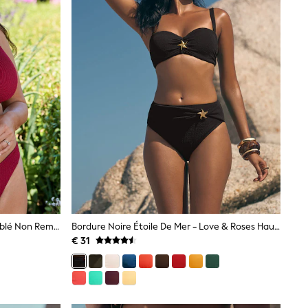
Vin De Baie - Haut De Bikini DD+ Câblé Non Rembourré
Bordure Noire Étoile De Mer - Love & Roses Haut De Bikini À Bonnets Moulés
€ 31