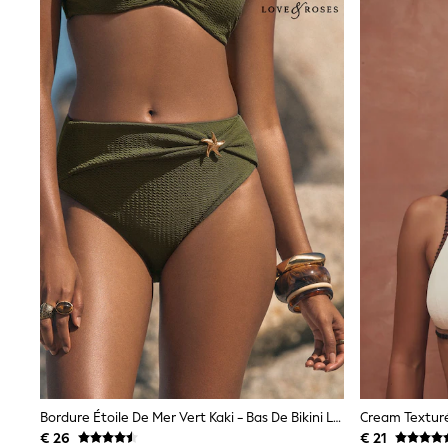
Bags
All Occasionwear
All Partywear
Wedding
Dresses
Shoes
Cardigans
Skirts
Shop all
Shop All
Disney
Marvel
Paw Patrol
Peppa Pig
Gaming
Harry Potter
Spider man
New In
Trainers
Hoodies & Sweatshirts
T-Shirts & Vests
Leggings
Bordure Étoile De Mer Vert Kaki - Bas De Bikini Love & Roses Taille Haute Avec Contrôle Du Ventre
Swim
€ 26
€ 21
adidas