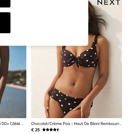
Berry/noir Léopard - Haut De Bikini DD+ Câblé Non Rembourré
Chocolat/Crème Pois - Haut De Bikini Rembourré À Armatures Avec Nœud Sur Le Devant
€ 25