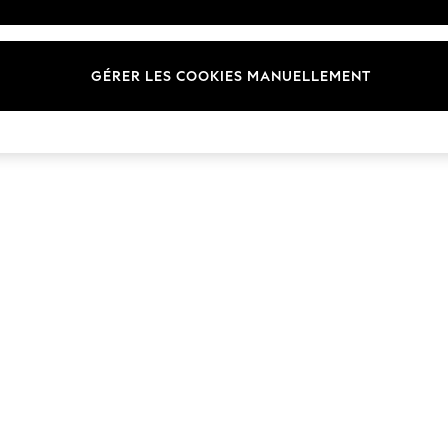
Marques
GÉRER LES COOKIES MANUELLEMENT
© 2026 Next Germany GmbH. Tous droits réservés.