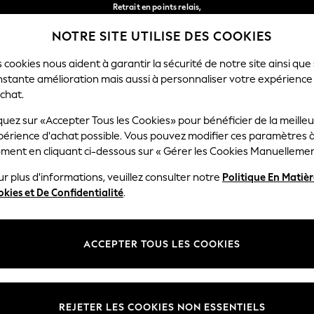
Retrait en points relais,
gratuit pour les commandes de plus de 40 € *
NOTRE SITE UTILISE DES COOKIES
Livraison en 2-3 jours ouvrés*
Nos réseaux sociaux
 cookies nous aident à garantir la sécurité de notre site ainsi que
nstante amélioration mais aussi à personnaliser votre expérience
FEMME
HOMME
MAISON
chat.
quez sur «Accepter Tous les Cookies» pour bénéficier de la meille
Sélectionnez Votre Lang
périence d'achat possible. Vous pouvez modifier ces paramètres à
Français
ment en cliquant ci-dessous sur « Gérer les Cookies Manuellemen
lité et mentions légales
Ministères
r plus d'informations, veuillez consulter notre
Politique En Matiè
kies et De Confidentialité
.
 confidentialité et de cookies
Femme
générales
Homme
ookies manuellement
Garçon
ACCEPTER TOUS LES COOKIES
lative aux avis et évaluations des
Fille
Maison
REJETER LES COOKIES NON ESSENTIELS
Bébé