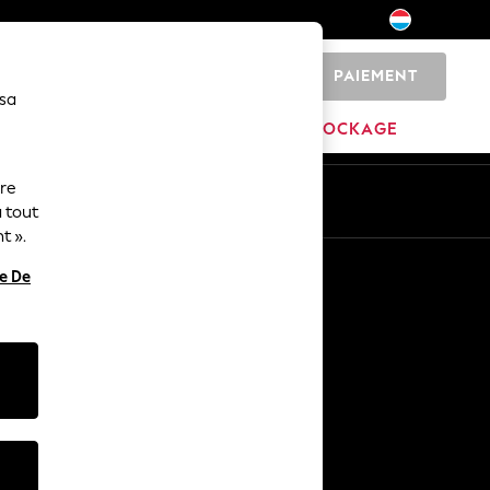
PAIEMENT
0
 sa
MARQUES
DÉSTOCKAGE
ure
ue
Fr
En
 tout
t ».
Autres services
re De
Médias et presse
L'entreprise
Carrières NEXT