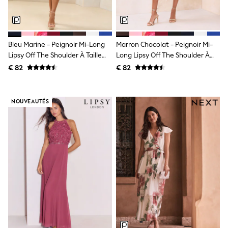
Knitwear
Trousers & Leggings
Sets & Outfits
Tops
Nightwear & Pyjamas
Bleu Marine - Peignoir Mi-Long
Marron Chocolat - Peignoir Mi-
Jumpsuits & Playsuits
Lipsy Off The Shoulder À Taille
Long Lipsy Off The Shoulder À
Jeans
Rassemblée
Taille Rassemblée
€ 82
€ 82
Shirts & Blouses
Swimwear
Sportswear
Dungarees
NOUVEAUTÉS
Multipacks
All Holiday Shop
Tops
Dresses
Shorts
Skirts
Sandals & Sliders
Rash Vests
Sun Safe Swimwear
Sun Hats & Caps
Denim Jackets
Raincoats
Waterproof