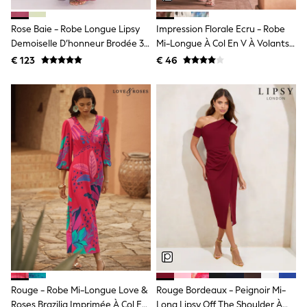
Shackets
Puddlesuits
Rose Baie - Robe Longue Lipsy
Impression Florale Ecru - Robe
Gilets
Demoiselle D’honneur Brodée 3D
Mi-Longue À Col En V À Volants
Fleeces
Dos Nu
Pour Les Occasions
€ 123
€ 46
Teddy Borg
Puffers
Snowsuits
All Footwear
New In
Boots
Half Sizes
Slippers
Trainers
Wellies
Wide Fit
Shoes
All Underwear
Nighties
Pyjamas
Robes
Socks & Tights
All Bags & Accessories
Rouge - Robe Mi-Longue Love &
Rouge Bordeaux - Peignoir Mi-
Bags
Roses Brazilia Imprimée À Col En
Long Lipsy Off The Shoulder À