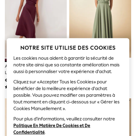
Sunglasses
Men's Holiday Shop
All Swimwear
Accessories
Bags & Luggage
Footwear
Hats
Linen Collection
NOTRE SITE UTILISE DES COOKIES
Loafers
Polo Shirts
Les cookies nous aident à garantir la sécurité de
Sandals & Flipflops
notre site ainsi que sa constante amélioration mais
Shirts
Aubergine Poupre - Robe Mi-
Vert Olive - Robe Longue De
Shorts
aussi à personnaliser votre expérience d'achat.
Long Friends Like These
Demoiselle D’honneur Multi-
Sunglasses
Asymétrique
Voies En Jersey
€ 61
€ 59
Cliquez sur «Accepter Tous les Cookies» pour
T-Shirts
Vests
bénéficier de la meilleure expérience d'achat
Boys Holiday Shop
possible. Vous pouvez modifier ces paramètres à
All Swimwear
tout moment en cliquant ci-dessous sur « Gérer les
Ponchos & Toweling sets
Cookies Manuellement ».
Sun Hats & Caps
Polo Shirts
Pour plus d'informations, veuillez consulter notre
Rash Vests
Politique En Matière De Cookies et De
Sandals & Sliders
Confidentialité
.
Shirts