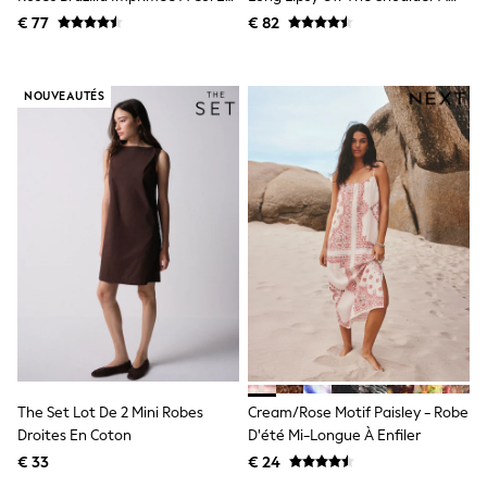
All Occasionwear
V Et Manches Ballon
Taille Rassemblée
€ 77
€ 82
All Partywear
Wedding
Dresses
Shoes
NOUVEAUTÉS
Cardigans
Skirts
Shop all
Shop All
Disney
Marvel
Paw Patrol
Peppa Pig
Gaming
Harry Potter
Spider man
New In
Trainers
Hoodies & Sweatshirts
T-Shirts & Vests
The Set Lot De 2 Mini Robes
Cream/Rose Motif Paisley - Robe
Leggings
Droites En Coton
D'été Mi-Longue À Enfiler
Swim
adidas
€ 33
€ 24
All Girls Brands