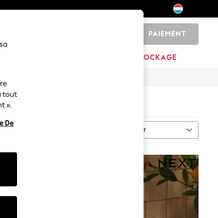
PAIEMENT
0
 sa
MARQUES
DÉSTOCKAGE
ure
 tout
t ».
re De
Trier
leur
PLUS
NOUVEAUTÉS