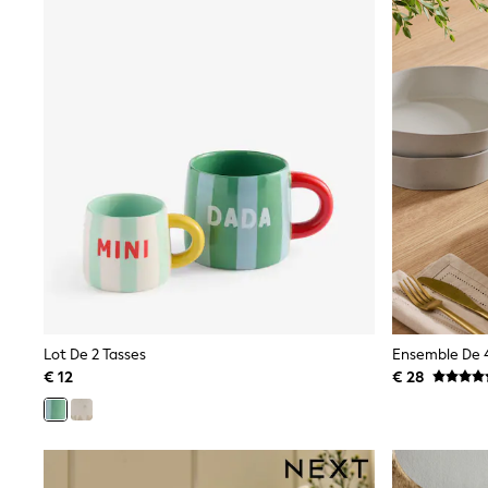
Shirts
Shorts
Sunglasses
Sunsafe Swimwear
Swimshorts
Tops & T-Shirts
Girls Holiday Shop
All Swimwear
Beach Dresses & Kaftans
Dresses
Sun Hats & Caps
Jumpsuits & Playsuits
Rash Vests
Sandals & Sliders
Shorts
Skirts
Sunglasses
Lot De 2 Tasses
Ensemble De 
Sunsafe Swimwear
€ 12
€ 28
Tops & T-Shirts
Baby Holiday Shop
Baby Travel Accessories
All Accessories
Beach Bags
Beach Towels