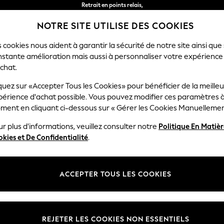
Retrait en points relais,
gratuit pour les commandes de plus de 40 € *
NOTRE SITE UTILISE DES COOKIES
Livraison en 2-3 jours ouvrés*
 cookies nous aident à garantir la sécurité de notre site ainsi que
nstante amélioration mais aussi à personnaliser votre expérience
FEMME
HOMME
MAISON
chat.
quez sur «Accepter Tous les Cookies» pour bénéficier de la meille
périence d'achat possible. Vous pouvez modifier ces paramètres à
CUISINE & SALLE À MANGER
(1434)
ment en cliquant ci-dessous sur « Gérer les Cookies Manuellemen
r plus d'informations, veuillez consulter notre
Politique En Matiè
Catégorie
Marque
en cou
kies et De Confidentialité
.
ACCEPTER TOUS LES COOKIES
REJETER LES COOKIES NON ESSENTIELS