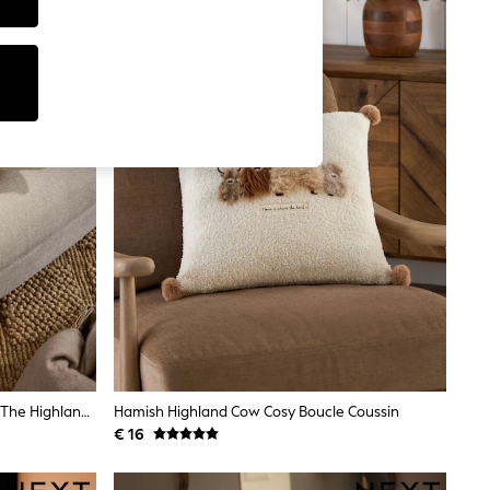
43 X 43cm Coussin Texturé Hamish The Highland Cow En Fausse Fourrure
Hamish Highland Cow Cosy Boucle Coussin
€ 16