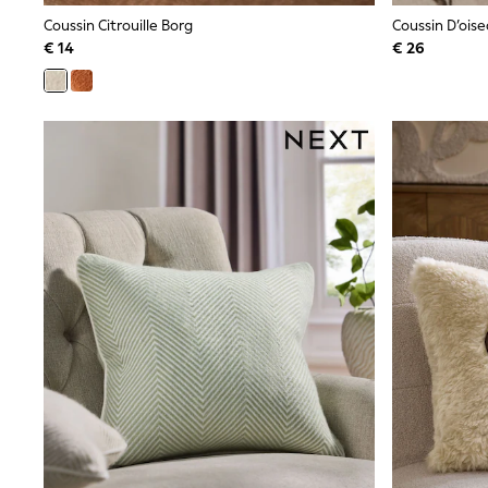
Sweatshirts & Hoodies
Coussin Citrouille Borg
Coussin D’ois
Knitwear
€ 14
€ 26
Trousers & Leggings
Sets & Outfits
Tops
Nightwear & Pyjamas
Jumpsuits & Playsuits
Jeans
Shirts & Blouses
Swimwear
Sportswear
Dungarees
Multipacks
All Holiday Shop
Tops
Dresses
Shorts
Skirts
Sandals & Sliders
Rash Vests
Sun Safe Swimwear
Sun Hats & Caps
Denim Jackets
Raincoats