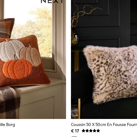
ille Borg
€ 17