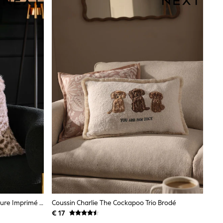
Coussin 50 X 50cm En Fausse Fourrure Imprimé Léopard Des Neiges
Coussin Charlie The Cockapoo Trio Brodé
€ 17