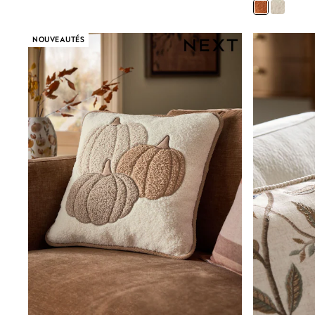
Birkenstock
Crocs
Havaianas
NOUVEAUTÉS
Pour Moi
Rayban
Skechers
GIRLS
New In
New in from Next
New In
Trending: Top & Short Sets
Trending: Clogs
Toy Story
THE SET
50 - 92cm
98 - 110cm
116 - 134cm
140 - 174cm
All Clothing
T-Shirts
Dresses
Shorts & Skirts
Coats & Jackets