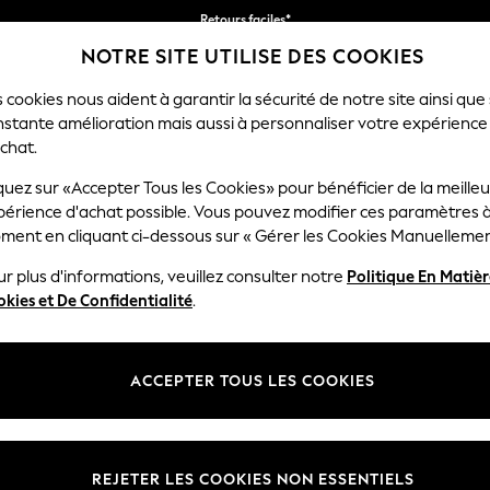
Retours faciles*
NOTRE SITE UTILISE DES COOKIES
Nous acceptez
 cookies nous aident à garantir la sécurité de notre site ainsi que
nstante amélioration mais aussi à personnaliser votre expérience
FEMME
HOMME
MAISON
chat.
hions
quez sur «Accepter Tous les Cookies» pour bénéficier de la meille
périence d'achat possible. Vous pouvez modifier ces paramètres à
COUSSINS
(1097)
ment en cliquant ci-dessous sur « Gérer les Cookies Manuellemen
r plus d'informations, veuillez consulter notre
Politique En Matiè
Uni
Géométrique
animal
Mots
kies et De Confidentialité
.
ACCEPTER TOUS LES COOKIES
en couleur
Matière
Motif
REJETER LES COOKIES NON ESSENTIELS