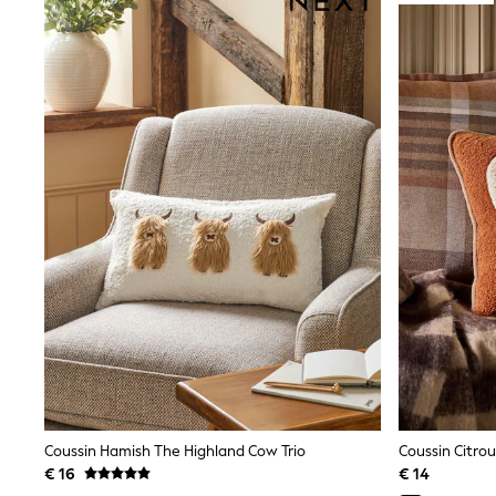
Shirts
Shorts
Sunglasses
Sunsafe Swimwear
Swimshorts
Tops & T-Shirts
Girls Holiday Shop
All Swimwear
Beach Dresses & Kaftans
Dresses
Sun Hats & Caps
Jumpsuits & Playsuits
Rash Vests
Sandals & Sliders
Shorts
Skirts
Sunglasses
Sunsafe Swimwear
Tops & T-Shirts
Baby Holiday Shop
Baby Travel Accessories
Coussin Hamish The Highland Cow Trio
Coussin Citrou
All Accessories
Beach Bags
€ 16
€ 14
Beach Towels