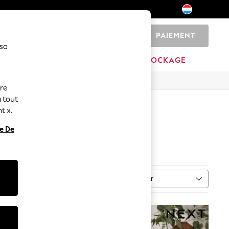
PAIEMENT
0
 sa
MARQUES
DÉSTOCKAGE
ure
 tout
t ».
re De
Trier
PLUS