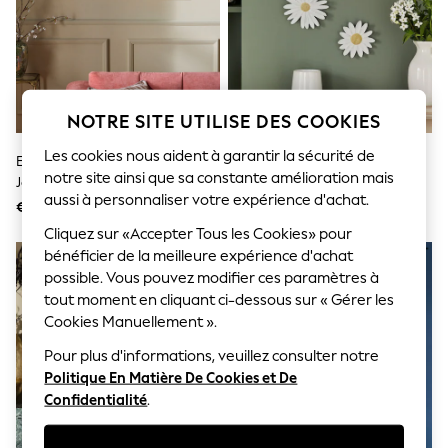
Sunglasses
Men's Holiday Shop
All Swimwear
Accessories
Bags & Luggage
Footwear
Hats
NOTRE SITE UTILISE DES COOKIES
Linen Collection
Les cookies nous aident à garantir la sécurité de
Loafers
Ensemble De 3 Art Mural Fleuri
Set Of 3 Daisy Flower Wall Art
Polo Shirts
notre site ainsi que sa constante amélioration mais
Joli
(Art Mural De La Fleur De
Sandals & Flipflops
aussi à personnaliser votre expérience d'achat.
Marguerite)
€ 78
€ 17
Shirts
Shorts
Cliquez sur «Accepter Tous les Cookies» pour
Sunglasses
bénéficier de la meilleure expérience d'achat
T-Shirts
possible. Vous pouvez modifier ces paramètres à
Vests
tout moment en cliquant ci-dessous sur « Gérer les
Boys Holiday Shop
Cookies Manuellement ».
All Swimwear
Ponchos & Toweling sets
Pour plus d'informations, veuillez consulter notre
Sun Hats & Caps
Politique En Matière De Cookies et De
Polo Shirts
Confidentialité
.
Rash Vests
Sandals & Sliders
Shirts