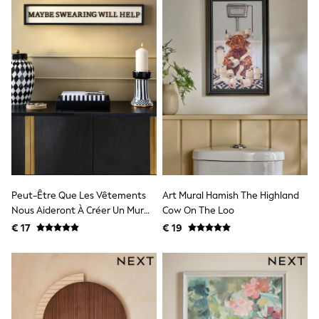
Shackets
Puddlesuits
Gilets
Fleeces
Teddy Borg
Puffers
Snowsuits
All Footwear
New In
Boots
Half Sizes
Slippers
Trainers
Wellies
Peut-Être Que Les Vêtements
Art Mural Hamish The Highland
Wide Fit
Nous Aideront À Créer Un Mur
Cow On The Loo
Shoes
En Bois
€ 17
€ 19
All Underwear
Nighties
Pyjamas
Robes
Socks & Tights
All Bags & Accessories
Bags