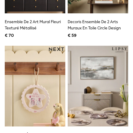
Toy Story
Pokemon
Spiderman
THE SET
Ensemble De 2 Art Mural Fleuri
Decoris Ensemble De 2 Arts
All Clothing
Texturé Métallisé
Muraux En Toile Circle Design
T-Shirts
Shorts
€ 70
€ 59
Shirts
Kurtas
Sets & Outfits
Trousers & Chinos
Sweatshirts & Hoodies
Knitwear & Sweaters
Tops
Coats & Jackets
Jeans
Joggers
Nightwear & Pyjamas
Swimwear
Suits & Waistcoats
Dungarees
Multipacks
All Holiday Shop
Tops & T-Shirts