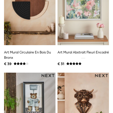
All Occasionwear
All Partywear
Wedding
Dresses
Shoes
Cardigans
Skirts
Shop all
Shop All
Disney
Marvel
Art Mural Circulaire En Bois Du
Art Mural Abstrait Fleuri Encadré
Paw Patrol
Bronx
Peppa Pig
€ 39
€ 31
Gaming
Harry Potter
Spider man
New In
Trainers
Hoodies & Sweatshirts
T-Shirts & Vests
Leggings
Swim
adidas
All Girls Brands