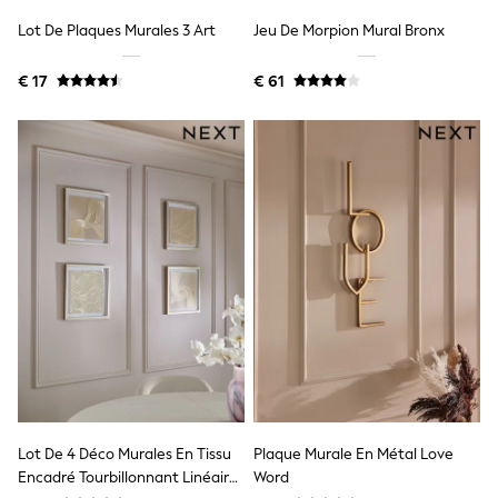
Birkenstock
Crocs
Lot De Plaques Murales 3 Art
Jeu De Morpion Mural Bronx
Havaianas
Pour Moi
€ 17
€ 61
Rayban
Skechers
GIRLS
New In
New in from Next
New In
Trending: Top & Short Sets
Trending: Clogs
Toy Story
THE SET
50 - 92cm
98 - 110cm
116 - 134cm
140 - 174cm
All Clothing
T-Shirts
Dresses
Shorts & Skirts
Lot De 4 Déco Murales En Tissu
Plaque Murale En Métal Love
Coats & Jackets
Encadré Tourbillonnant Linéaire
Word
Sweatshirts & Hoodies